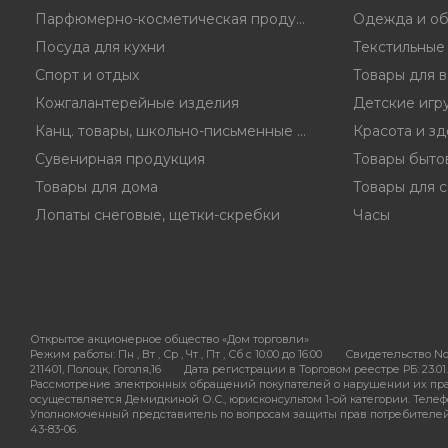
Парфюмерно-косметическая продукция
Одежда и об
Посуда для кухни
Текстильные
Спорт и отдых
Товары для 
Кожгалантерейные изделия
Детские игр
Канц. товары, школьно-письменные принадл.
Красота и з
Сувенирная продукция
Товары быто
Товары для дома
Товары для с
Лопаты снеговые, щетки-скребки
Часы
Открытое акционерное общество «Дом торговли»
Режим работы:
Пн , Вт , Ср , Чт , Пт , Сб c 10:00 до 16:00
Свидетельство No
211401, Полоцк, Гоголя,16
Дата регистрации в Торговом реестре РБ: 23.01.
Рассмотрение электронных обращений покупателей о нарушении их пра
осуществляется Демидкиной О.С., юрисконсультом 1-ой категории. Телефон
Уполномоченный представитель по вопросам защиты прав потребителей - 
43-83-06.