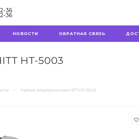
32-36
32-36
НОВОСТИ
ОБРАТНАЯ СВЯЗЬ
ДОС
ITT HT-5003
поты
Чайник электрический HITT HT-5003
favorite_borde