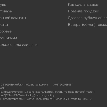
увь
Как сделать заказ
 товары
Правила продажи
ванной комнаты
Договор публичной о
ушки
Возврат(обмен) товар
доровье
вой химии
ада,огорода или дачи
 03.1999 Витебским облисполкомом
УНП 300058954
2019
в, предусмотренных законодательством о защите прав потребителей
 8(0214) 43-81-44, kadry@domtorgovli.by
отдел торговли и услуг Полоцкого райисполкома - телефон 8(0214)