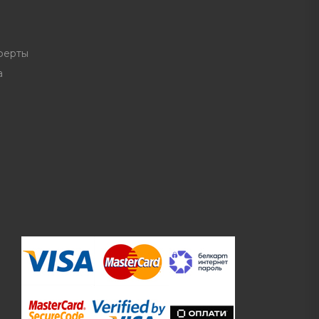
ферты
а