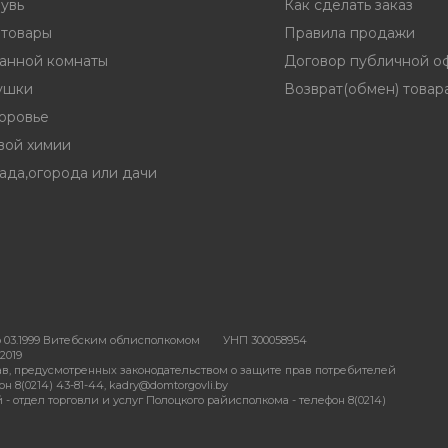
увь
Как сделать заказ
 товары
Правила продажи
ванной комнаты
Договор публичной о
ушки
Возврат(обмен) товар
доровье
вой химии
ада,огорода или дачи
 03.1999 Витебским облисполкомом
УНП 300058954
2019
в, предусмотренных законодательством о защите прав потребителей
 8(0214) 43-81-44, kadry@domtorgovli.by
отдел торговли и услуг Полоцкого райисполкома - телефон 8(0214)