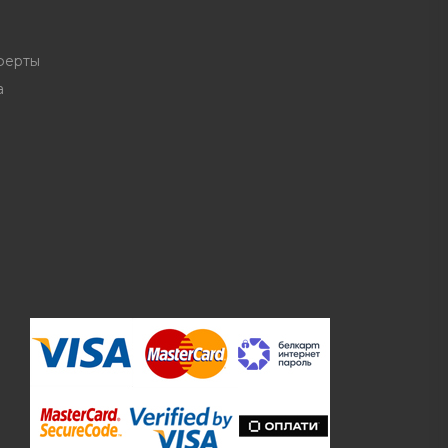
ферты
а