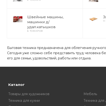
Швейные машины,
Э
1
машинки д/
удал.катышков
6 ТОВАРОВ
Бытовая техника предназначена для облегчения ручного 
Сегодня уже сложно себе представить труд человека б
его для семьи, удовольствий, работы или отдыха.
Каталог
Товары для художников
Мебель
Техника для кухни
Техника для