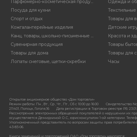
Парфюмерно-косметическая продукция
Одежда и об
Посуда для кухни
Текстильные
Спорт и отдых
Товары для 
Кожгалантерейные изделия
Детские игр
Канц. товары, школьно-письменные принадл.
Красота и з
Сувенирная продукция
Товары быто
Товары для дома
Товары для с
Лопаты снеговые, щетки-скребки
Часы
Открытое акционерное общество «Дом торговли»
Режим работы:
Пн , Вт , Ср , Чт , Пт , Сб c 10:00 до 16:00
Свидетельство No
211401, Полоцк, Гоголя,16
Дата регистрации в Торговом реестре РБ: 23.01.
Рассмотрение электронных обращений покупателей о нарушении их пра
осуществляется Демидкиной О.С., юрисконсультом 1-ой категории. Телефон
Уполномоченный представитель по вопросам защиты прав потребителей - 
43-83-06.
Книги замечаний и предложений ОАО «Дом торговли» находятся: