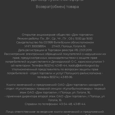
Возврат(обмен) товара
Открытое акционерное общество «Дом торговли»
Режим работы:
Пн , Вт , Ср , Чт , Пт , Сб c 10:00 до 16:00
Свидетельство No 03.1999 Витебским облисполкомом
УНП 300058954
211401, Полоцк, Гоголя,16
Дата регистрации в Торговом реестре РБ: 23.01.2019
Рассмотрение электронных обращений покупателей о нарушении их
прав, предусмотренных законодательством о защите прав
потребителей осуществляется Демидкиной О.С., юрисконсультом 1-
ой категории. Телефон 8(0214) 43-81-44, kadry@domtorgovli.by
Уполномоченный представитель по вопросам защиты прав
потребителей - отдел торговли и услуг Полоцкого райисполкома -
телефон 8(0214) 43-83-06.
Книги замечаний и предложений ОАО «Дом торговли» находятся:
- отдел «Культтовары» товарной секции «Культбытхозтовары» первый
этаж ОАО «Дом торговли», г.Полоцк, ул. Гоголя, 16;
- приемная директора второй этаж ОАО «Дом торговли», г.Полоцк, ул.
Гоголя, 16.
Справки по телефонам: 43-54-48, 43-81-44
Лицо, ответственное за ведение книги замечаний и предложений: