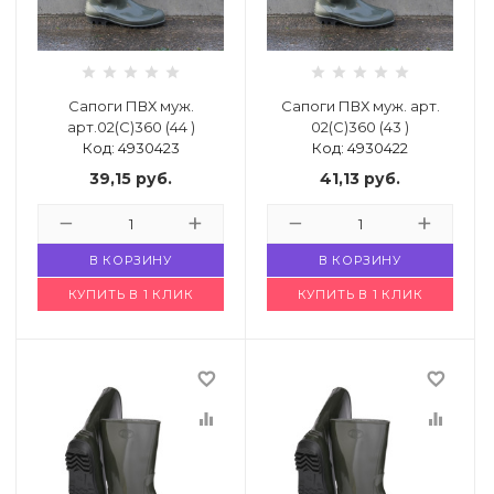
й комнаты
е изделия
Сапоги ПВХ муж.
Сапоги ПВХ муж. арт.
арт.02(С)360 (44 )
02(С)360 (43 )
Код: 4930423
Код: 4930422
льно-
39,15
руб.
41,13
руб.
дл.
ье
В КОРЗИНУ
В КОРЗИНУ
кция
КУПИТЬ В 1 КЛИК
КУПИТЬ В 1 КЛИК
имии
favorite_border
favorite_border
equalizer
equalizer
города или