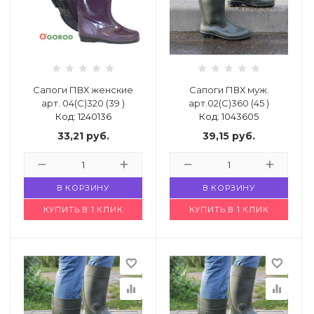
Сапоги ПВХ женские
Сапоги ПВХ муж.
арт. 04(С)320 (39 )
арт.02(С)360 (45 )
Код: 1240136
Код: 1043605
33,21
руб.
39,15
руб.
В КОРЗИНУ
В КОРЗИНУ
КУПИТЬ В 1 КЛИК
КУПИТЬ В 1 КЛИК
favorite_border
favorite_border
equalizer
equalizer