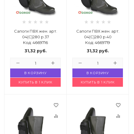
 щетки-
Сапоги ПВХ жен. арт.
Сапоги ПВХ жен. арт.
04(С)280 р.37
04(С)280 р.40
Код: 4669716
Код: 4669719
31,32
руб.
31,32
руб.
В КОРЗИНУ
В КОРЗИНУ
КУПИТЬ В 1 КЛИК
КУПИТЬ В 1 КЛИК
favorite_border
favorite_border
equalizer
equalizer