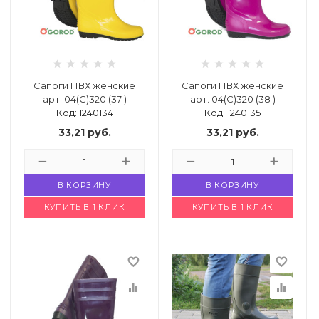
Сапоги ПВХ женские
Сапоги ПВХ женские
арт. 04(С)320 (37 )
арт. 04(С)320 (38 )
Код: 1240134
Код: 1240135
33,21
руб.
33,21
руб.
В КОРЗИНУ
В КОРЗИНУ
КУПИТЬ В 1 КЛИК
КУПИТЬ В 1 КЛИК
favorite_border
favorite_border
equalizer
equalizer