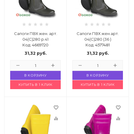
Сапоги ПВХ жен. арт.
Сапоги ПВХ жен.арт.
04(С)280 р.41
04(С)280 (36 )
Код: 4669720
Код: 4577481
31,32
руб.
31,32
руб.
В КОРЗИНУ
В КОРЗИНУ
КУПИТЬ В 1 КЛИК
КУПИТЬ В 1 КЛИК
favorite_border
favorite_border
equalizer
equalizer