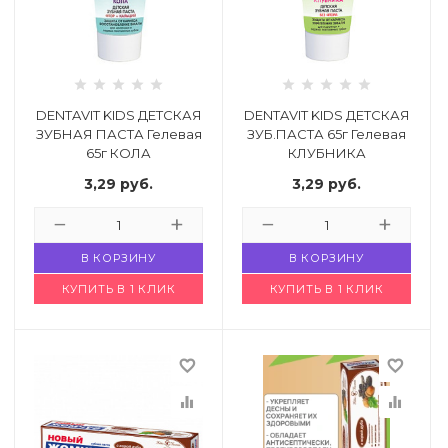
DENTAVIT KIDS ДЕТСКАЯ
DENTAVIT KIDS ДЕТСКАЯ
ЗУБНАЯ ПАСТА Гелевая
ЗУБ.ПАСТА 65г Гелевая
65г КОЛА
КЛУБНИКА
Код: 4841275
Код: 4841274
3,29
руб.
3,29
руб.
В КОРЗИНУ
В КОРЗИНУ
КУПИТЬ В 1 КЛИК
КУПИТЬ В 1 КЛИК
favorite_border
favorite_border
equalizer
equalizer