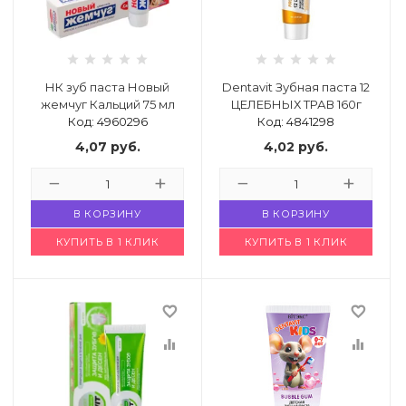
й комнаты
е изделия
НК зуб паста Новый
Dentavit Зубная паста 12
жемчуг Кальций 75 мл
ЦЕЛЕБНЫХ ТРАВ 160г
Код: 4960296
Код: 4841298
льно-
4,07
руб.
4,02
руб.
дл.
ье
В КОРЗИНУ
В КОРЗИНУ
кция
КУПИТЬ В 1 КЛИК
КУПИТЬ В 1 КЛИК
имии
favorite_border
favorite_border
equalizer
equalizer
города или