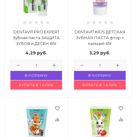
 щетки-
DENTAVIT PRO EXPERT
DENTAVIT KIDS ДЕТСКАЯ
Зубная паста ЗАЩИТА
ЗУБНАЯ ПАСТА фтор +
ЗУБОВ и ДЕСЕН 85г
кальций 65г
Код: 4775696
Код: 4841276
4,29
руб.
3,29
руб.
В КОРЗИНУ
В КОРЗИНУ
КУПИТЬ В 1 КЛИК
КУПИТЬ В 1 КЛИК
favorite_border
favorite_border
equalizer
equalizer