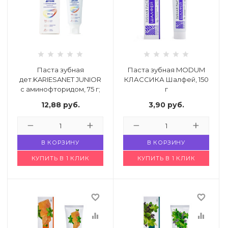
Паста зубная
Паста зубная MODUM
дет.KARIESANET JUNIOR
КЛАССИКА Шалфей, 150
с аминофторидом, 75 г;
г
Код: 4929973
Код: 4869945
12,88
руб.
3,90
руб.
В КОРЗИНУ
В КОРЗИНУ
КУПИТЬ В 1 КЛИК
КУПИТЬ В 1 КЛИК
favorite_border
favorite_border
equalizer
equalizer