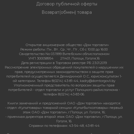
Договор публичной оферты
Возврат(обмен) товара
Открытое акционерное общество «Дом торговли»
Режим работы:
Пн , Вт , Ср , Чт , Пт , Сб c 10:00 до 16:00
Свидетельство No 03.1999 Витебским облисполкомом
УНП 300058954
211401, Полоцк, Гоголя,16
Дата регистрации в Торговом реестре РБ: 23.01.2019
Рассмотрение электронных обращений покупателей о нарушении их
прав, предусмотренных законодательством о защите прав
потребителей осуществляется Демидкиной О.С., юрисконсультом 1-
ой категории. Телефон 8(0214) 43-81-44, kadry@domtorgovli.by
Уполномоченный представитель по вопросам защиты прав
потребителей - отдел торговли и услуг Полоцкого райисполкома -
телефон 8(0214) 43-83-06.
Книги замечаний и предложений ОАО «Дом торговли» находятся:
- отдел «Культтовары» товарной секции «Культбытхозтовары» первый
этаж ОАО «Дом торговли», г.Полоцк, ул. Гоголя, 16;
- приемная директора второй этаж ОАО «Дом торговли», г.Полоцк, ул.
Гоголя, 16.
Справки по телефонам: 43-54-48, 43-81-44