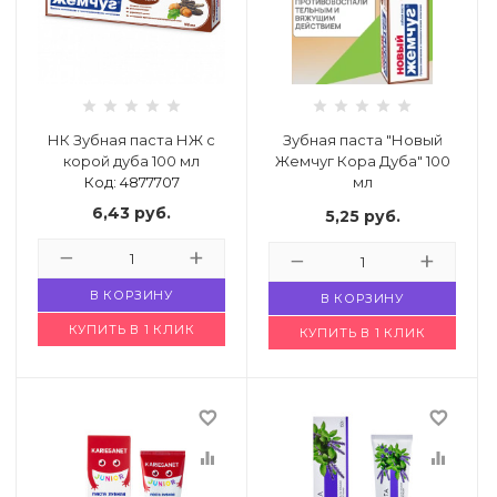
НК Зубная паста НЖ с
Зубная паста "Новый
корой дуба 100 мл
Жемчуг Кора Дуба" 100
Код: 4877707
мл
Код: 4861712
6,43
руб.
5,25
руб.
В КОРЗИНУ
В КОРЗИНУ
КУПИТЬ В 1 КЛИК
КУПИТЬ В 1 КЛИК
favorite_border
favorite_border
equalizer
equalizer