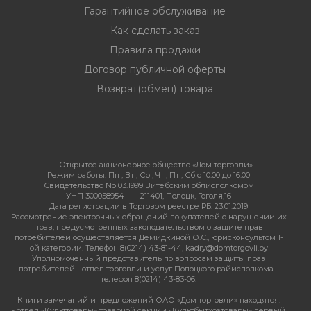
Гарантийное обслуживание
Как сделать заказ
Правила продажи
Договор публичной оферты
Возврат(обмен) товара
Открытое акционерное общество «Дом торговли»
Режим работы:
Пн , Вт , Ср , Чт , Пт , Сб c 10:00 до 16:00
Свидетельство No 03.1999 Витебским облисполкомом
УНП 300058954
211401, Полоцк, Гоголя,16
Дата регистрации в Торговом реестре РБ: 23.01.2019
Рассмотрение электронных обращений покупателей о нарушении их
прав, предусмотренных законодательством о защите прав
потребителей осуществляется Демидкиной О.С., юрисконсультом 1-
ой категории. Телефон 8(0214) 43-81-44, kadry@domtorgovli.by
Уполномоченный представитель по вопросам защиты прав
потребителей - отдел торговли и услуг Полоцкого райисполкома -
телефон 8(0214) 43-83-06.
Книги замечаний и предложений ОАО «Дом торговли» находятся:
- отдел «Культтовары» товарной секции «Культбытхозтовары» первый