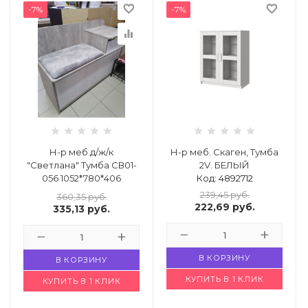
favorite_border
favorite_border
-7%
-7%
equalizer
Н-р меб.д/ж/к
Н-р меб. Скаген, Тумба
"Светлана" Тумба СВ01-
2V. БЕЛЫЙ
056 1052*780*406
Код: 4892712
Код: 4910666
239,45
руб.
360,35
руб.
222,69
руб.
335,13
руб.
В КОРЗИНУ
В КОРЗИНУ
КУПИТЬ В 1 КЛИК
КУПИТЬ В 1 КЛИК