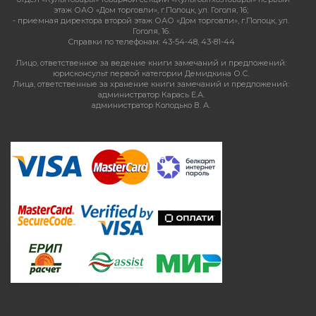
этаж ОАО «Дом торговли», г.Полоцк, ул. Гоголя, 16;
- приемная директора второй этаж ОАО «Дом торговли», г.Полоцк, ул.
Гоголя, 16.
Справки по телефонам: 43-54-48, 43-81-44
Лицо, ответственное за ведение книги замечаний и предложений:
юрисконсульт первой категории Демидкина О.С.
Лица, ответственные за хранение книги замечаний и предложений:
администратор Карась Е.А.
администратор Колодько В. А.