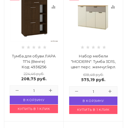
equalizer
equalizer
Тумба для обуви ЛАРА
Набор мебели
ТП4 (Венге)
"MODERN": Тумба 3D1S,
Код: 4936256
цвет перс. жемчуг/ирл.
ликер (арт. 705275)
224,46
руб.
618,48
руб.
Код: 4933897
208,75
руб.
575,19
руб.
В КОРЗИНУ
В КОРЗИНУ
КУПИТЬ В 1 КЛИК
КУПИТЬ В 1 КЛИК