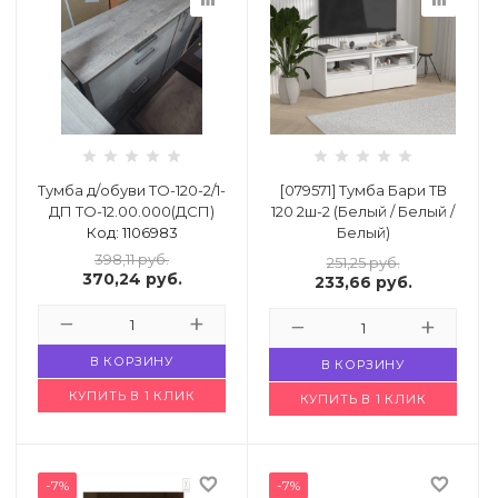
Тумба д/обуви ТО-120-2/1-
[079571] Тумба Бари ТВ
ДП ТО-12.00.000(ДСП)
120 2ш-2 (Белый / Белый /
Код: 1106983
Белый)
Код: 4936270
398,11
руб.
251,25
руб.
370,24
руб.
233,66
руб.
В КОРЗИНУ
В КОРЗИНУ
КУПИТЬ В 1 КЛИК
КУПИТЬ В 1 КЛИК
favorite_border
favorite_border
-7%
-7%