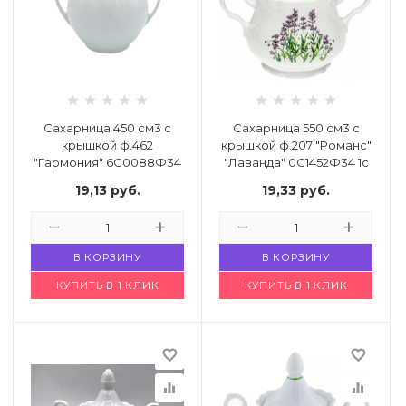
Сахарница 450 см3 с
Сахарница 550 см3 с
крышкой ф.462
крышкой ф.207 "Романс"
"Гармония" 6С0088Ф34
"Лаванда" 0С1452Ф34 1с
1с "белье"
Код: 4784794
19,13
руб.
19,33
руб.
Код: 4806948
В КОРЗИНУ
В КОРЗИНУ
КУПИТЬ В 1 КЛИК
КУПИТЬ В 1 КЛИК
favorite_border
favorite_border
equalizer
equalizer