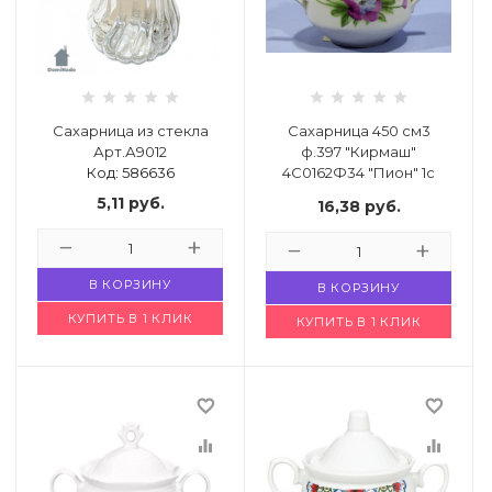
й комнаты
е изделия
Сахарница из стекла
Сахарница 450 см3
Арт.А9012
ф.397 "Кирмаш"
льно-
Код: 586636
4С0162Ф34 "Пион" 1с
Код: 951471
дл.
5,11
руб.
16,38
руб.
ье
В КОРЗИНУ
В КОРЗИНУ
кция
КУПИТЬ В 1 КЛИК
КУПИТЬ В 1 КЛИК
имии
favorite_border
favorite_border
города или
equalizer
equalizer