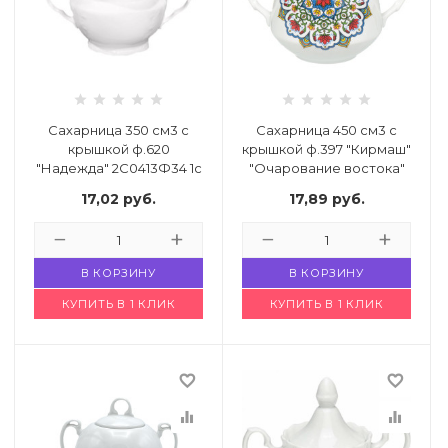
 щетки-
Сахарница 350 см3 с
Сахарница 450 см3 с
крышкой ф.620
крышкой ф.397 "Кирмаш"
"Надежда" 2С0413Ф34 1с
"Очарование востока"
"белье"
8С0814
17,02
руб.
17,89
руб.
Код: 4806924
Код: 4866206
В КОРЗИНУ
В КОРЗИНУ
КУПИТЬ В 1 КЛИК
КУПИТЬ В 1 КЛИК
favorite_border
favorite_border
equalizer
equalizer