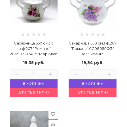
Сахарница 550 см3 с
Сахарница 550 см3 ф.207
кр.ф.207 "Романс"
"Романс" 0С0805/1Ф34
2С0983Ф34 1с "Маркиза"
1с "Сирень"
Код: 4766389
Код: 1022464
19,35
руб.
19,54
руб.
В КОРЗИНУ
В КОРЗИНУ
КУПИТЬ В 1 КЛИК
КУПИТЬ В 1 КЛИК
favorite_border
equalizer