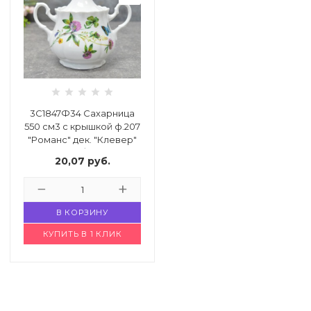
3С1847Ф34 Сахарница
550 см3 с крышкой ф.207
"Романс" дек. "Клевер"
в/г
20,07
руб.
Код: 4884552
В КОРЗИНУ
КУПИТЬ В 1 КЛИК