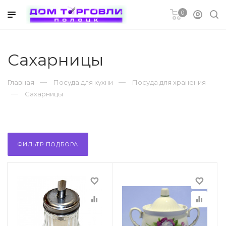
0
ников
Сахарницы
Главная
Посуда для кухни
Посуда для хранения
Сахарницы
метическая
ФИЛЬТР ПОДБОРА
favorite_border
favorite_border
ры
equalizer
equalizer