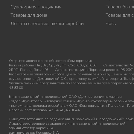
Сувенирная продукция
Товары быто
Товары для дома
Товары для с
Лопаты снеговые, щетки-скребки
Часы
Открытое акционерное общество «Дом торговли»
Режим работы:
Пн , Вт , Ср , Чт , Пт , Сб c 10:00 до 16:00
Свидетельство No
211401, Полоцк, Гоголя,16
Дата регистрации в Торговом реестре РБ: 23.01.
Рассмотрение электронных обращений покупателей о нарушении их пра
осуществляется Демидкиной О.С., юрисконсультом 1-ой категории. Телефон
Уполномоченный представитель по вопросам защиты прав потребителей - 
43-83-06.
Книги замечаний и предложений ОАО «Дом торговли» находятся:
- отдел «Культтовары» товарной секции «Культбытхозтовары» первый этаж О
- приемная директора второй этаж ОАО «Дом торговли», г.Полоцк, ул. Гогол
Справки по телефонам: 43-54-48, 43-81-44
Лицо, ответственное за ведение книги замечаний и предложений: юрис
Лица, ответственные за хранение книги замечаний и предложений:
администратор Карась Е.А.
администратор Колодько В. А.