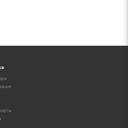
ка
ара
вание
ферты
а