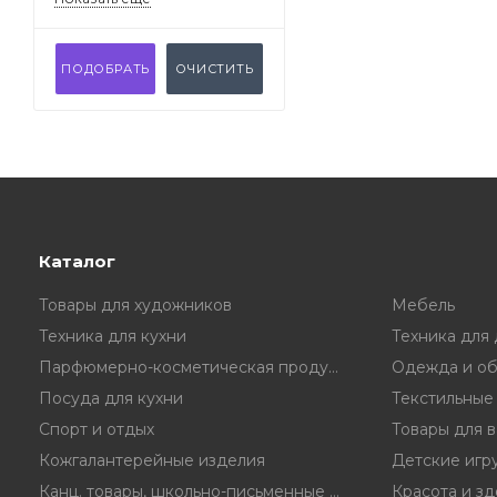
ПОДОБРАТЬ
ОЧИСТИТЬ
Каталог
Товары для художников
Мебель
Техника для кухни
Техника для
Парфюмерно-косметическая продукция
Одежда и об
Посуда для кухни
Текстильные
Спорт и отдых
Товары для 
Кожгалантерейные изделия
Детские игр
Канц. товары, школьно-письменные принадл.
Красота и з