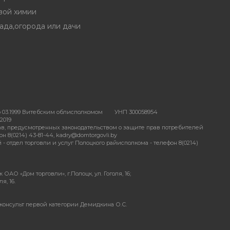
вой химии
ада,огорода или дачи
 03.1999 Витебским облисполкомом
УНП 300058954
2019
в, предусмотренных законодательством о защите прав потребителей
 8(0214) 43-81-44, kadry@domtorgovli.by
отдел торговли и услуг Полоцкого райисполкома - телефон 8(0214)
АО «Дом торговли», г.Полоцк, ул. Гоголя, 16;
я, 16.
консульт первой категории Демидкина О.С.