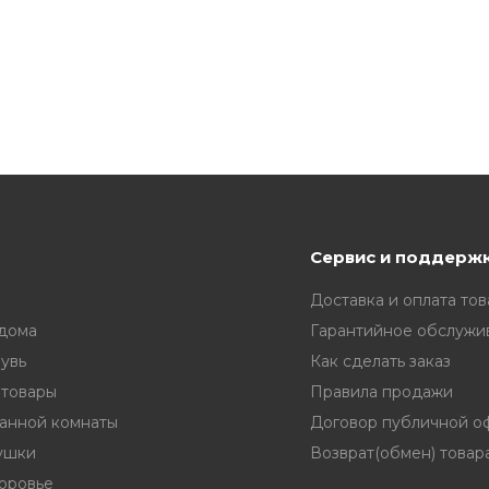
Сервис и поддерж
Доставка и оплата тов
 дома
Гарантийное обслужи
увь
Как сделать заказ
 товары
Правила продажи
ванной комнаты
Договор публичной о
ушки
Возврат(обмен) товар
доровье