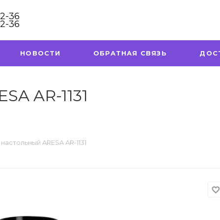
32-36
32-36
НОВОСТИ
ОБРАТНАЯ СВЯЗЬ
ДОС
SA AR-1131
настольный ARESA AR-1131
favorite_borde