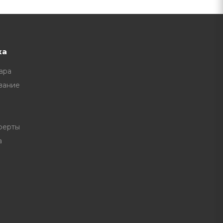
ка
ара
вание
ферты
а