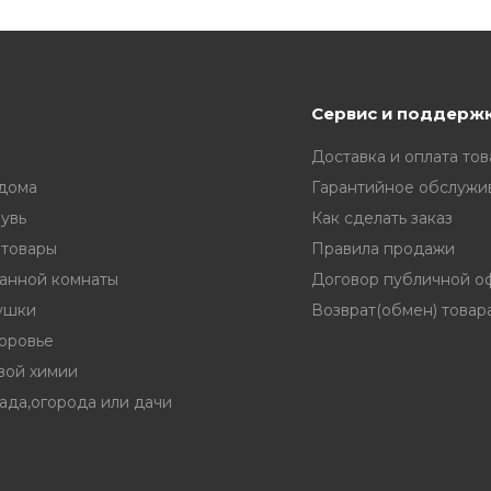
Сервис и поддерж
Доставка и оплата тов
 дома
Гарантийное обслужи
увь
Как сделать заказ
 товары
Правила продажи
ванной комнаты
Договор публичной о
ушки
Возврат(обмен) товар
доровье
вой химии
ада,огорода или дачи