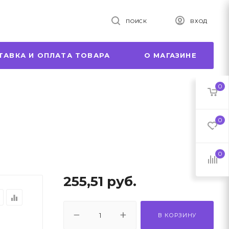
ПОИСК
ВХОД
ТАВКА И ОПЛАТА ТОВАРА
О МАГАЗИНЕ
0
0
0
255,51
руб.
r
equalizer
В КОРЗИНУ