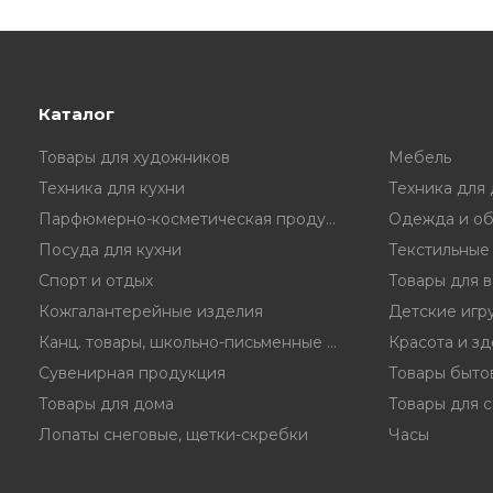
Каталог
Товары для художников
Мебель
Техника для кухни
Техника для
Парфюмерно-косметическая продукция
Одежда и об
Посуда для кухни
Текстильные
Спорт и отдых
Товары для 
Кожгалантерейные изделия
Детские игр
Канц. товары, школьно-письменные принадл.
Красота и з
Сувенирная продукция
Товары быто
Товары для дома
Товары для с
Лопаты снеговые, щетки-скребки
Часы