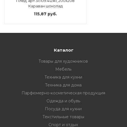
Плед, арт.3с109.412ж1, 200x208
Караван шоколад
115,87 руб.
Каталог
Товары для художников
Мебель
Техника для кухни
Техника для дома
Парфюмерно-косметическая продукция
Одежда и обувь
Посуда для кухни
Текстильные товары
Спорт и отдых