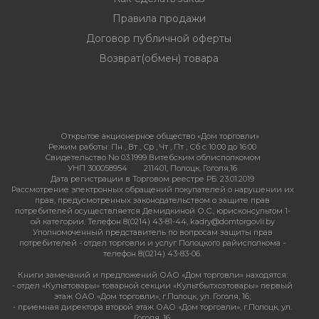
Правила продажи
Договор публичной оферты
Возврат(обмен) товара
Открытое акционерное общество «Дом торговли»
Режим работы:
Пн , Вт , Ср , Чт , Пт , Сб c 10:00 до 16:00
Свидетельство No 03.1999 Витебским облисполкомом
УНП 300058954
211401, Полоцк, Гоголя,16
Дата регистрации в Торговом реестре РБ: 23.01.2019
Рассмотрение электронных обращений покупателей о нарушении их
прав, предусмотренных законодательством о защите прав
потребителей осуществляется Демидкиной О.С., юрисконсультом 1-
ой категории. Телефон 8(0214) 43-81-44, kadry@domtorgovli.by
Уполномоченный представитель по вопросам защиты прав
потребителей - отдел торговли и услуг Полоцкого райисполкома -
телефон 8(0214) 43-83-06.
Книги замечаний и предложений ОАО «Дом торговли» находятся:
- отдел «Культтовары» товарной секции «Культбытхозтовары» первый
этаж ОАО «Дом торговли», г.Полоцк, ул. Гоголя, 16;
- приемная директора второй этаж ОАО «Дом торговли», г.Полоцк, ул.
Гоголя, 16.