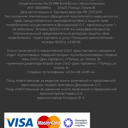
Свидетельство No 03.1999 Витебским облисполкомом
УНП 300058954
211401, Полоцк, Гоголя,16
Дата регистрации в Торговом реестре РБ: 23.01.2019
Рассмотрение электронных обращений покупателей о нарушении их
прав, предусмотренных законодательством о защите прав
потребителей осуществляется Демидкиной О.С., юрисконсультом 1-
ой категории. Телефон 8(0214) 43-81-44, kadry@domtorgovli.by
Уполномоченный представитель по вопросам защиты прав
потребителей - отдел торговли и услуг Полоцкого райисполкома -
телефон 8(0214) 43-83-06.
Книги замечаний и предложений ОАО «Дом торговли» находятся:
- отдел «Культтовары» товарной секции «Культбытхозтовары» первый
этаж ОАО «Дом торговли», г.Полоцк, ул. Гоголя, 16;
- приемная директора второй этаж ОАО «Дом торговли», г.Полоцк, ул.
Гоголя, 16.
Справки по телефонам: 43-54-48, 43-81-44
Лицо, ответственное за ведение книги замечаний и предложений:
юрисконсульт первой категории Демидкина О.С.
Лица, ответственные за хранение книги замечаний и предложений:
администратор Карась Е.А.
администратор Колодько В. А.