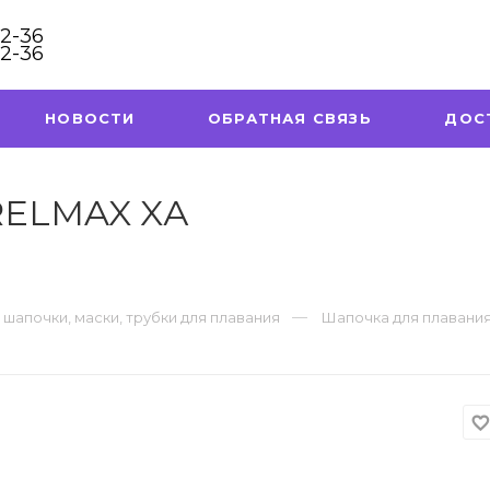
32-36
32-36
НОВОСТИ
ОБРАТНАЯ СВЯЗЬ
ДОС
RELMAX XА
 шапочки, маски, трубки для плавания
Шапочка для плавани
favorite_borde