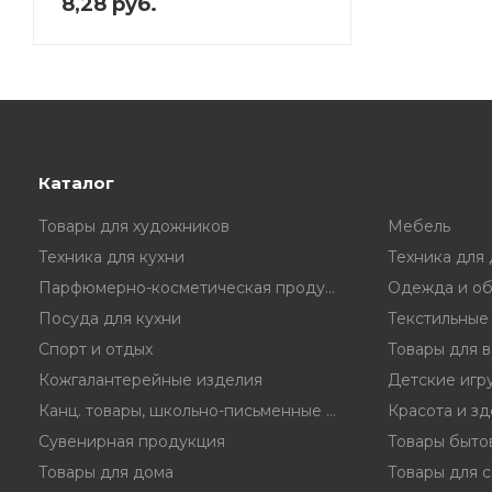
8,28 руб.
Каталог
Товары для художников
Мебель
Техника для кухни
Техника для
Парфюмерно-косметическая продукция
Одежда и об
Посуда для кухни
Текстильные
Спорт и отдых
Товары для 
Кожгалантерейные изделия
Детские игр
Канц. товары, школьно-письменные принадл.
Красота и з
Сувенирная продукция
Товары быто
Товары для дома
Товары для с