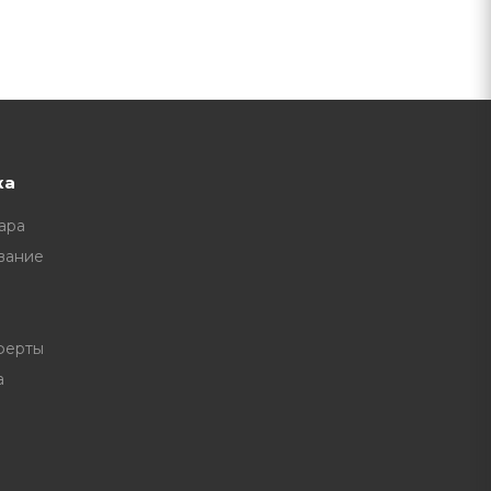
ка
ара
вание
ферты
а