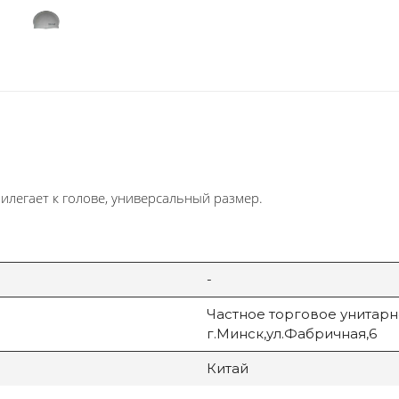
илегает к голове, универсальный размер.
-
Частное торговое унитарн
г.Минск,ул.Фабричная,6
Китай