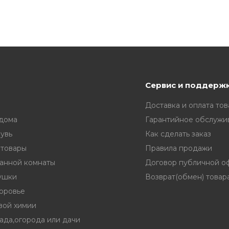
Сервис и поддерж
Доставка и оплата тов
 дома
Гарантийное обслужи
увь
Как сделать заказ
 товары
Правила продажи
ванной комнаты
Договор публичной о
ушки
Возврат(обмен) товар
доровье
вой химии
ада,огорода или дачи