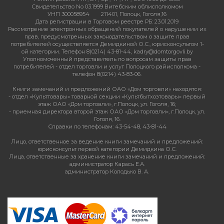
Свидетельство No 03.1999 Витебским облисполкомом
УНП 300058954
211401, Полоцк, Гоголя,16
Дата регистрации в Торговом реестре РБ: 23.01.2019
Рассмотрение электронных обращений покупателей о нарушении их
прав, предусмотренных законодательством о защите прав
потребителей осуществляется Демидкиной О.С., юрисконсультом 1-
ой категории. Телефон 8(0214) 43-81-44, kadry@domtorgovli.by
Уполномоченный представитель по вопросам защиты прав
потребителей - отдел торговли и услуг Полоцкого райисполкома -
телефон 8(0214) 43-83-06.
Книги замечаний и предложений ОАО «Дом торговли» находятся:
- отдел «Культтовары» товарной секции «Культбытхозтовары» первый
этаж ОАО «Дом торговли», г.Полоцк, ул. Гоголя, 16;
- приемная директора второй этаж ОАО «Дом торговли», г.Полоцк, ул.
Гоголя, 16.
Справки по телефонам: 43-54-48, 43-81-44
Лицо, ответственное за ведение книги замечаний и предложений:
юрисконсульт первой категории Демидкина О.С.
Лица, ответственные за хранение книги замечаний и предложений:
администратор Карась Е.А.
администратор Колодько В. А.