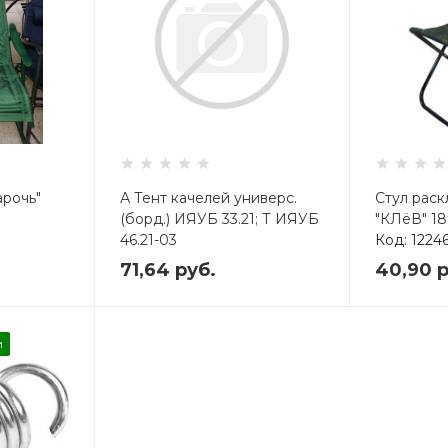
арочь"
А Тент качелей универс.
Стул рас
(борд.) ИЯУБ 33.21; Т ИЯУБ
"КЛёВ" 18
46.21-03
Код: 1224
Код: 4754861
71,64
руб.
40,90
р
и