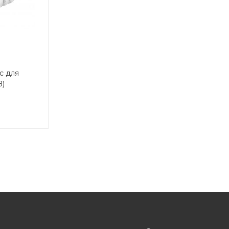
с для
З)