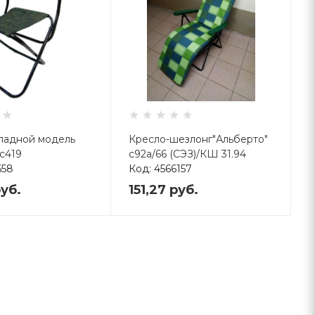
кладной модель
Кресло-шезлонг"Альберто"
с419
с92а/66 (СЭЗ)/КШ 31.94
658
Код: 4566157
уб.
151,27
руб.