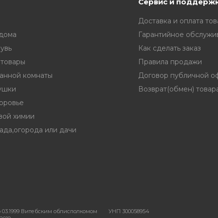
Сервис и поддерж
Доставка и оплата тов
 дома
Гарантийное обслужи
увь
Как сделать заказ
 товары
Правила продажи
ванной комнаты
Договор публичной о
ушки
Возврат(обмен) товар
доровье
вой химии
ада,огорода или дачи
 03.1999 Витебским облисполкомом
УНП 300058954