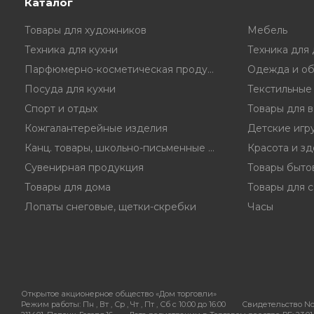
Каталог
Товары для художников
Мебель
Техника для кухни
Техника для
Парфюмерно-косметическая продукция
Одежда и об
Посуда для кухни
Текстильные
Спорт и отдых
Товары для 
Кожгалантерейные изделия
Детские игр
Канц. товары, школьно-письменные принадл.
Красота и з
Сувенирная продукция
Товары быто
Товары для дома
Товары для с
Лопаты снеговые, щетки-скребки
Часы
Открытое акционерное общество «Дом торговли»
Режим работы:
Пн , Вт , Ср , Чт , Пт , Сб c 10:00 до 16:00
Свидетельство No