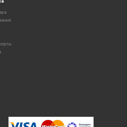
ка
ара
вание
ферты
а