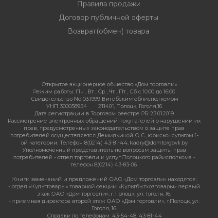
Правила продажи
Договор публичной оферты
Возврат(обмен) товара
Открытое акционерное общество «Дом торговли»
Режим работы:
Пн , Вт , Ср , Чт , Пт , Сб c 10:00 до 16:00
Свидетельство No 03.1999 Витебским облисполкомом
УНП 300058954
211401, Полоцк, Гоголя,16
Дата регистрации в Торговом реестре РБ: 23.01.2019
Рассмотрение электронных обращений покупателей о нарушении их
прав, предусмотренных законодательством о защите прав
потребителей осуществляется Демидкиной О.С., юрисконсультом 1-
ой категории. Телефон 8(0214) 43-81-44, kadry@domtorgovli.by
Уполномоченный представитель по вопросам защиты прав
потребителей - отдел торговли и услуг Полоцкого райисполкома -
телефон 8(0214) 43-83-06.
Книги замечаний и предложений ОАО «Дом торговли» находятся:
- отдел «Культтовары» товарной секции «Культбытхозтовары» первый
этаж ОАО «Дом торговли», г.Полоцк, ул. Гоголя, 16;
- приемная директора второй этаж ОАО «Дом торговли», г.Полоцк, ул.
Гоголя, 16.
Справки по телефонам: 43-54-48, 43-81-44