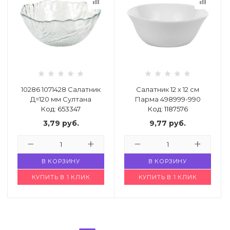
equalizer
equalizer
10286 1071428 Салатник
Салатник 12 х 12 см
Д=120 мм Султана
Парма 498999-990
Код: 653347
Код: 1187576
3,79
руб.
9,77
руб.
В КОРЗИНУ
В КОРЗИНУ
КУПИТЬ В 1 КЛИК
КУПИТЬ В 1 КЛИК