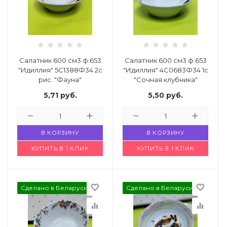
й комнаты
е изделия
Салатник 600 см3 ф.653
Салатник 600 см3 ф.653
"Идиллия" 5С1388Ф34 2с
"Идиллия" 4С0683Ф34 1с
льно-
рис. "Фауна"
"Сочная клубника"
Код: 4937394
Код: 4947923
дл.
5,71
руб.
5,50
руб.
ье
В КОРЗИНУ
В КОРЗИНУ
кция
КУПИТЬ В 1 КЛИК
КУПИТЬ В 1 КЛИК
имии
favorite_border
favorite_border
Сделано в Беларуси
Сделано в Беларуси
города или
equalizer
equalizer