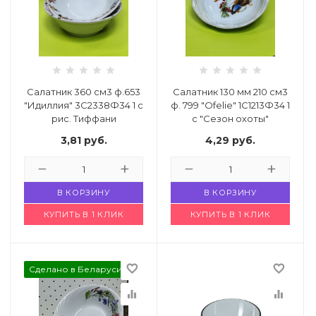
 щетки-
Салатник 360 см3 ф.653
Салатник 130 мм 210 см3
"Идиллия" 3С2338Ф34 1 с
ф. 799 "Ofelie" 1С1213Ф34 1
рис. Тиффани
с "Сезон охоты"
Код: 4955117
Код: 4955096
3,81
руб.
4,29
руб.
В КОРЗИНУ
В КОРЗИНУ
КУПИТЬ В 1 КЛИК
КУПИТЬ В 1 КЛИК
favorite_border
favorite_border
Сделано в Беларуси
equalizer
equalizer