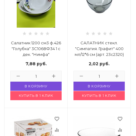
Салатник 1200 см3 ф.426
САЛАТНИК стекл.
"Голубка" 3С1068Ф34 1 с
"Симпатия. Графит" 400
дек. "Нимфа"
мл/12*6 см (арт. 23с2320)
Код: 4955109
Код: 4946532
7,88
руб.
2,02
руб.
В КОРЗИНУ
В КОРЗИНУ
КУПИТЬ В 1 КЛИК
КУПИТЬ В 1 КЛИК
favorite_border
favorite_border
equalizer
equalizer