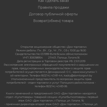
Как сделать заказ
Правила продажи
Договор публичной оферты
Возврат(обмен) товара
Открытое акционерное общество «Дом торговли»
Режим работы:
Пн , Вт , Ср , Чт , Пт , Сб c 10:00 до 16:00
Свидетельство No 03.1999 Витебским облисполкомом
УНП 300058954
211401, Полоцк, Гоголя,16
Дата регистрации в Торговом реестре РБ: 23.01.2019
Рассмотрение электронных обращений покупателей о нарушении их
прав, предусмотренных законодательством о защите прав
потребителей осуществляется Демидкиной О.С., юрисконсультом 1-
ой категории. Телефон 8(0214) 43-81-44, kadry@domtorgovli.by
Уполномоченный представитель по вопросам защиты прав
потребителей - отдел торговли и услуг Полоцкого райисполкома -
телефон 8(0214) 43-83-06.
Книги замечаний и предложений ОАО «Дом торговли» находятся:
- отдел «Культтовары» товарной секции «Культбытхозтовары» первый
этаж ОАО «Дом торговли», г.Полоцк, ул. Гоголя, 16;
- приемная директора второй этаж ОАО «Дом торговли», г.Полоцк, ул.