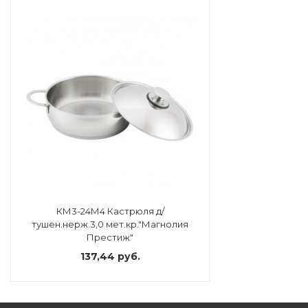
КМ3-24М4 Кастрюля д/
тушен.нерж.3,0 мет.кр."Магнолия
Престиж"
137,44 руб.