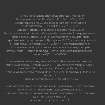
Открытое акционерное общество «Дом торговли»
Режим работы:
Пн , Вт , Ср , Чт , Пт , Сб c 10:00 до 16:00
Свидетельство No 03.1999 Витебским облисполкомом
УНП 300058954
211401, Полоцк, Гоголя,16
Дата регистрации в Торговом реестре РБ: 23.01.2019
Рассмотрение электронных обращений покупателей о нарушении их
прав, предусмотренных законодательством о защите прав
потребителей осуществляется Демидкиной О.С., юрисконсультом 1-
ой категории. Телефон 8(0214) 43-81-44, kadry@domtorgovli.by
Уполномоченный представитель по вопросам защиты прав
потребителей - отдел торговли и услуг Полоцкого райисполкома -
телефон 8(0214) 43-83-06.
Книги замечаний и предложений ОАО «Дом торговли» находятся:
- отдел «Культтовары» товарной секции «Культбытхозтовары» первый
этаж ОАО «Дом торговли», г.Полоцк, ул. Гоголя, 16;
- приемная директора второй этаж ОАО «Дом торговли», г.Полоцк, ул.
Гоголя, 16.
Справки по телефонам: 43-54-48, 43-81-44
Лицо, ответственное за ведение книги замечаний и предложений:
юрисконсульт первой категории Демидкина О.С.
Лица, ответственные за хранение книги замечаний и предложений:
администратор Карась Е.А.
администратор Колодько В. А.