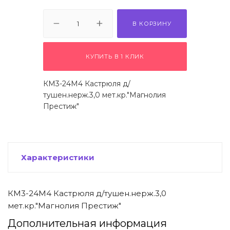
 щетки-
В КОРЗИНУ
КУПИТЬ В 1 КЛИК
КМ3-24М4 Кастрюля д/
тушен.нерж.3,0 мет.кр."Магнолия
Престиж"
Характеристики
КМ3-24М4 Кастрюля д/тушен.нерж.3,0
мет.кр."Магнолия Престиж"
Дополнительная информация