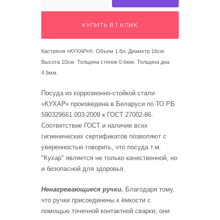
 щетки-
КУПИТЬ В 1 КЛИК
Кастрюля «КУХАР»®. Объем 1.8л. Диаметр 16см.
Высота 10см. Толщина стенок 0.6мм. Толщина дна
4.9мм.
Посуда из коррозионно-стойкой стали
«КУХАР» произведена в Беларуси по ТО РБ
590329661.003-2009 к ГОСТ 27002-86.
Соответствие ГОСТ и наличие всех
гигиенических сертификатов позволяют с
уверенностью говорить, что посуда т.м.
"Кухар" является не только качественной, но
и безопасной для здоровья.
Ненагревающиеся ручки.
Благодаря тому,
что ручки присоединены к ёмкости с
помощью точечной контактной сварки, они