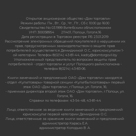
Открытое акционерное общество «Дом торговли»
Режим работы:
Пн , Вт , Ср , Чт , Пт , Сб c 10:00 до 16:00
Свидетельство No 03.1999 Витебским облисполкомом
УНП 300058954
211401, Полоцк, Гоголя,16
Дата регистрации в Торговом реестре РБ: 23.01.2019
Рассмотрение электронных обращений покупателей о нарушении их
прав, предусмотренных законодательством о защите прав
потребителей осуществляется Демидкиной О.С., юрисконсультом 1-
ой категории. Телефон 8(0214) 43-81-44, kadry@domtorgovli.by
Уполномоченный представитель по вопросам защиты прав
потребителей - отдел торговли и услуг Полоцкого райисполкома -
телефон 8(0214) 43-83-06.
Книги замечаний и предложений ОАО «Дом торговли» находятся:
- отдел «Культтовары» товарной секции «Культбытхозтовары» первый
этаж ОАО «Дом торговли», г.Полоцк, ул. Гоголя, 16;
- приемная директора второй этаж ОАО «Дом торговли», г.Полоцк, ул.
Гоголя, 16.
Справки по телефонам: 43-54-48, 43-81-44
Лицо, ответственное за ведение книги замечаний и предложений:
юрисконсульт первой категории Демидкина О.С.
Лица, ответственные за хранение книги замечаний и предложений:
администратор Карась Е.А.
администратор Колодько В. А.