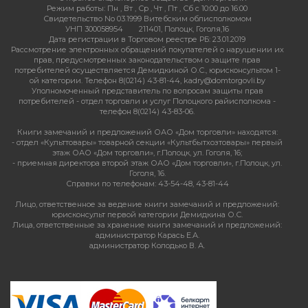
Режим работы:
Пн , Вт , Ср , Чт , Пт , Сб c 10:00 до 16:00
Свидетельство No 03.1999 Витебским облисполкомом
УНП 300058954
211401, Полоцк, Гоголя,16
Дата регистрации в Торговом реестре РБ: 23.01.2019
Рассмотрение электронных обращений покупателей о нарушении их
прав, предусмотренных законодательством о защите прав
потребителей осуществляется Демидкиной О.С., юрисконсультом 1-
ой категории. Телефон 8(0214) 43-81-44, kadry@domtorgovli.by
Уполномоченный представитель по вопросам защиты прав
потребителей - отдел торговли и услуг Полоцкого райисполкома -
телефон 8(0214) 43-83-06.
Книги замечаний и предложений ОАО «Дом торговли» находятся:
- отдел «Культтовары» товарной секции «Культбытхозтовары» первый
этаж ОАО «Дом торговли», г.Полоцк, ул. Гоголя, 16;
- приемная директора второй этаж ОАО «Дом торговли», г.Полоцк, ул.
Гоголя, 16.
Справки по телефонам: 43-54-48, 43-81-44
Лицо, ответственное за ведение книги замечаний и предложений:
юрисконсульт первой категории Демидкина О.С.
Лица, ответственные за хранение книги замечаний и предложений:
администратор Карась Е.А.
администратор Колодько В. А.