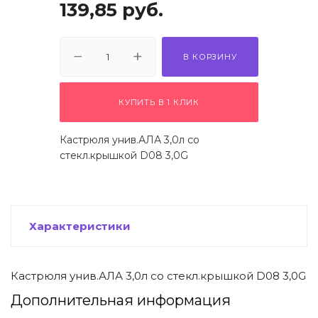
139,85
руб.
 щетки-
В КОРЗИНУ
КУПИТЬ В 1 КЛИК
Кастрюля унив.АЛА 3,0л со
стекл.крышкой D08 3,0G
Характеристики
Кастрюля унив.АЛА 3,0л со стекл.крышкой D08 3,0G
Дополнительная информация