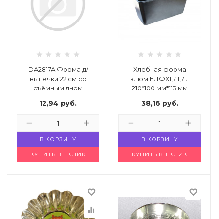
й комнаты
е изделия
DA2817A Форма д/
Хлебная форма
льно-
выпечки 22 см со
алюм.БЛФХ1,7 1,7 л
дл.
съёмным дном
210*100 мм*113 мм
Код: 4921237
Код: 4764342
12,94
руб.
38,16
руб.
ье
кция
В КОРЗИНУ
В КОРЗИНУ
имии
КУПИТЬ В 1 КЛИК
КУПИТЬ В 1 КЛИК
favorite_border
favorite_border
города или
equalizer