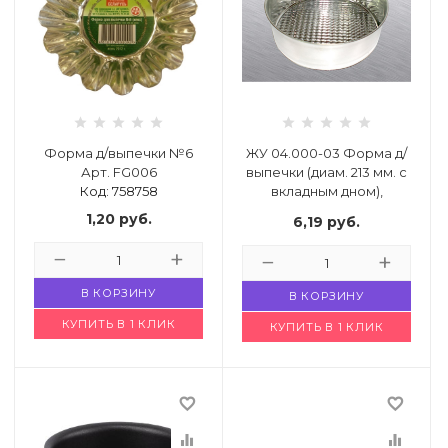
 щетки-
Форма д/выпечки №6
ЖУ 04.000-03 Форма д/
Арт. FG006
выпечки (диам. 213 мм. с
Код: 758758
вкладным дном),
Код: 1125429
1,20
руб.
6,19
руб.
В КОРЗИНУ
В КОРЗИНУ
КУПИТЬ В 1 КЛИК
КУПИТЬ В 1 КЛИК
favorite_border
favorite_border
equalizer
equalizer