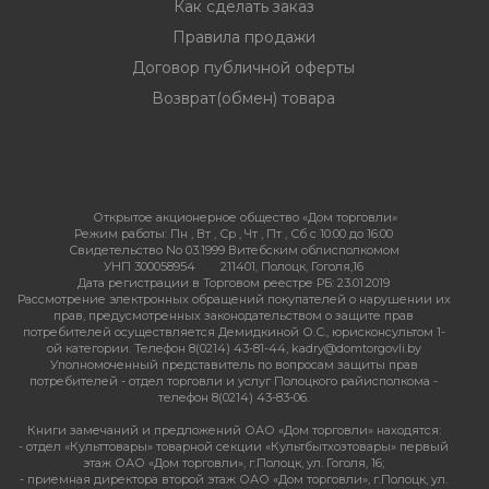
Как сделать заказ
Правила продажи
Договор публичной оферты
Возврат(обмен) товара
Открытое акционерное общество «Дом торговли»
Режим работы:
Пн , Вт , Ср , Чт , Пт , Сб c 10:00 до 16:00
Свидетельство No 03.1999 Витебским облисполкомом
УНП 300058954
211401, Полоцк, Гоголя,16
Дата регистрации в Торговом реестре РБ: 23.01.2019
Рассмотрение электронных обращений покупателей о нарушении их
прав, предусмотренных законодательством о защите прав
потребителей осуществляется Демидкиной О.С., юрисконсультом 1-
ой категории. Телефон 8(0214) 43-81-44, kadry@domtorgovli.by
Уполномоченный представитель по вопросам защиты прав
потребителей - отдел торговли и услуг Полоцкого райисполкома -
телефон 8(0214) 43-83-06.
Книги замечаний и предложений ОАО «Дом торговли» находятся:
- отдел «Культтовары» товарной секции «Культбытхозтовары» первый
этаж ОАО «Дом торговли», г.Полоцк, ул. Гоголя, 16;
- приемная директора второй этаж ОАО «Дом торговли», г.Полоцк, ул.