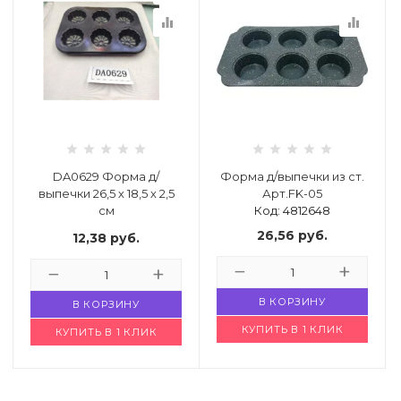
equalizer
equalizer
DA0629 Форма д/
Форма д/выпечки из ст.
выпечки 26,5 х 18,5 х 2,5
Арт.FK-05
см
Код: 4812648
Код: 4774109
26,56
руб.
12,38
руб.
В КОРЗИНУ
В КОРЗИНУ
КУПИТЬ В 1 КЛИК
КУПИТЬ В 1 КЛИК