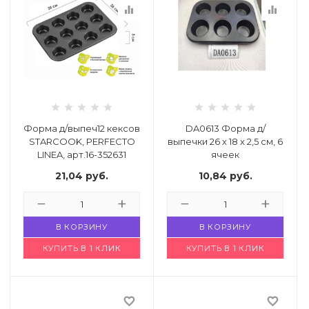
equalizer
equalizer
Форма д/выпеч12 кексов
DA0613 Форма д/
STARCOOK, PERFECTO
выпечки 26 х 18 х 2,5 см, 6
LINEA, арт.16-352631
ячеек
Код: 4914792
Код: 4774103
21,04
руб.
10,84
руб.
В КОРЗИНУ
В КОРЗИНУ
КУПИТЬ В 1 КЛИК
КУПИТЬ В 1 КЛИК
favorite_border
favorite_border