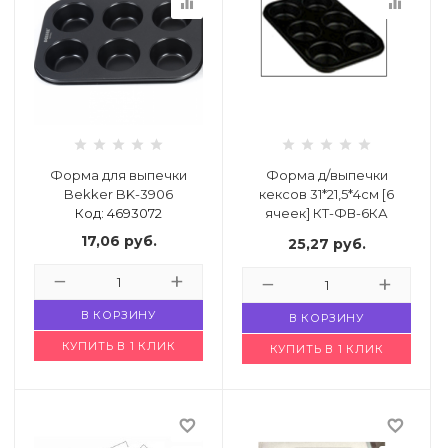
equalizer
equalizer
Форма для выпечки
Форма д/выпечки
Bekker BK-3906
кексов 31*21,5*4см [6
Код: 4693072
ячеек] КТ-ФВ-6КА
Код: 4706163
17,06
руб.
25,27
руб.
В КОРЗИНУ
В КОРЗИНУ
КУПИТЬ В 1 КЛИК
КУПИТЬ В 1 КЛИК
favorite_border
favorite_border