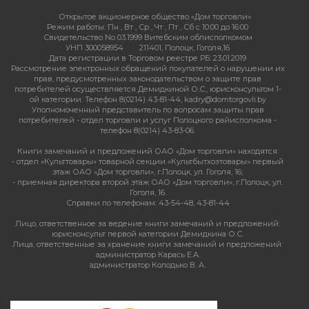
Открытое акционерное общество «Дом торговли»
Режим работы:
Пн , Вт , Ср , Чт , Пт , Сб c 10:00 до 16:00
Свидетельство No 03.1999 Витебским облисполкомом
УНП 300058954
211401, Полоцк, Гоголя,16
Дата регистрации в Торговом реестре РБ: 23.01.2019
Рассмотрение электронных обращений покупателей о нарушении их
прав, предусмотренных законодательством о защите прав
потребителей осуществляется Демидкиной О.С., юрисконсультом 1-
ой категории. Телефон 8(0214) 43-81-44, kadry@domtorgovli.by
Уполномоченный представитель по вопросам защиты прав
потребителей - отдел торговли и услуг Полоцкого райисполкома -
телефон 8(0214) 43-83-06.
Книги замечаний и предложений ОАО «Дом торговли» находятся:
- отдел «Культтовары» товарной секции «Культбытхозтовары» первый
этаж ОАО «Дом торговли», г.Полоцк, ул. Гоголя, 16;
- приемная директора второй этаж ОАО «Дом торговли», г.Полоцк, ул.
Гоголя, 16.
Справки по телефонам: 43-54-48, 43-81-44
Лицо, ответственное за ведение книги замечаний и предложений:
юрисконсульт первой категории Демидкина О.С.
Лица, ответственные за хранение книги замечаний и предложений:
администратор Карась Е.А.
администратор Колодько В. А.