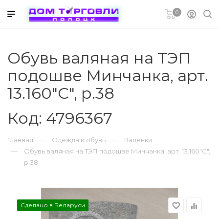
0
ников
Обувь валяная на ТЭП
подошве Минчанка, арт.
13.160"С", р.38
Код: 4796367
метическая
Главная
Одежда и обувь
Валенки
Обувь валяная на ТЭП подошве Минчанка, арт. 13.160"С",
р.38
ры
Сделано в Беларуси
favorite_border
equalizer