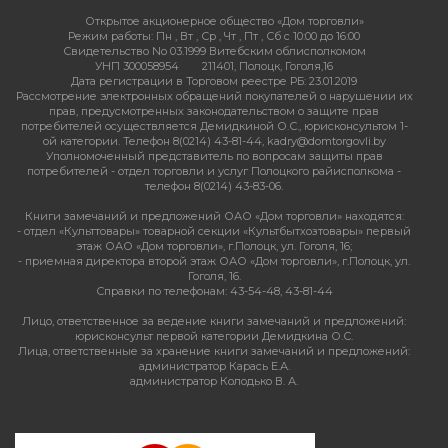
Открытое акционерное общество «Дом торговли»
Режим работы:
Пн , Вт , Ср , Чт , Пт , Сб c 10:00 до 16:00
Свидетельство No 03.1999 Витебским облисполкомом
УНП 300058954
211401, Полоцк, Гоголя,16
Дата регистрации в Торговом реестре РБ: 23.01.2019
Рассмотрение электронных обращений покупателей о нарушении их
прав, предусмотренных законодательством о защите прав
потребителей осуществляется Демидкиной О.С., юрисконсультом 1-
ой категории. Телефон 8(0214) 43-81-44, kadry@domtorgovli.by
Уполномоченный представитель по вопросам защиты прав
потребителей - отдел торговли и услуг Полоцкого райисполкома -
телефон 8(0214) 43-83-06.
Книги замечаний и предложений ОАО «Дом торговли» находятся:
- отдел «Культтовары» товарной секции «Культбытхозтовары» первый
этаж ОАО «Дом торговли», г.Полоцк, ул. Гоголя, 16;
- приемная директора второй этаж ОАО «Дом торговли», г.Полоцк, ул.
Гоголя, 16.
Справки по телефонам: 43-54-48, 43-81-44
Лицо, ответственное за ведение книги замечаний и предложений:
юрисконсульт первой категории Демидкина О.С.
Лица, ответственные за хранение книги замечаний и предложений:
администратор Карась Е.А.
администратор Колодько В. А.