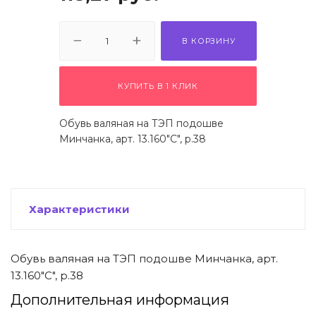
 щетки-
В КОРЗИНУ
КУПИТЬ В 1 КЛИК
Обувь валяная на ТЭП подошве
Минчанка, арт. 13.160"С", р.38
Характеристики
Обувь валяная на ТЭП подошве Минчанка, арт.
13.160"С", р.38
Дополнительная информация