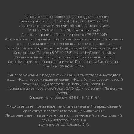
Открытое акционерное общество «Дом торговли»
Режим работы:
Пн , Вт , Ср , Чт , Пт , Сб c 10:00 до 16:00
Свидетельство No 03.1999 Витебским облисполкомом
УНП 300058954
211401, Полоцк, Гоголя,16
Дата регистрации в Торговом реестре РБ: 23.01.2019
Рассмотрение электронных обращений покупателей о нарушении их
прав, предусмотренных законодательством о защите прав
потребителей осуществляется Демидкиной О.С., юрисконсультом 1-
ой категории. Телефон 8(0214) 43-81-44, kadry@domtorgovli.by
Уполномоченный представитель по вопросам защиты прав
потребителей - отдел торговли и услуг Полоцкого райисполкома -
телефон 8(0214) 43-83-06.
Книги замечаний и предложений ОАО «Дом торговли» находятся:
- отдел «Культтовары» товарной секции «Культбытхозтовары» первый
этаж ОАО «Дом торговли», г.Полоцк, ул. Гоголя, 16;
- приемная директора второй этаж ОАО «Дом торговли», г.Полоцк, ул.
Гоголя, 16.
Справки по телефонам: 43-54-48, 43-81-44
Лицо, ответственное за ведение книги замечаний и предложений:
юрисконсульт первой категории Демидкина О.С.
Лица, ответственные за хранение книги замечаний и предложений:
администратор Карась Е.А.
администратор Колодько В. А.