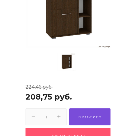
й комнаты
е изделия
льно-
дл.
ье
кция
224,46
руб.
имии
208,75
руб.
В КОРЗИНУ
города или