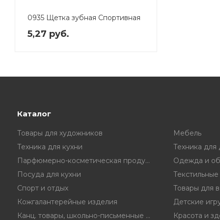
0935 Щетка зубная Спортивная
5,27 руб.
Каталог
Товары для художников
Мебель
Техника для кухни
Техника для
Парфюмерно-косметическая продукция
Одежда и об
Посуда для кухни
Текстильные
Спорт и отдых
Товары для 
Кожгалантерейные изделия
Детские игр
Канц. товары, школьно-письменные принадл.
Красота и з