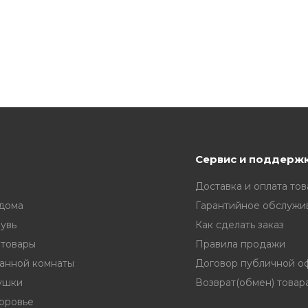
Сервис и поддерж
Доставка и оплата тов
 дома
Гарантийное обслужи
увь
Как сделать заказ
 товары
Правила продажи
ванной комнаты
Договор публичной о
ушки
Возврат(обмен) товар
доровье