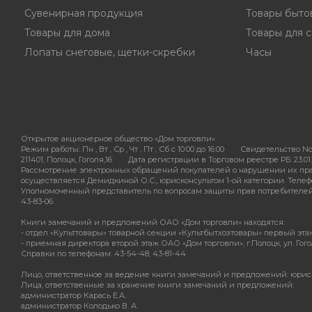
Сувенирная продукция
Товары быто
Товары для дома
Товары для с
Лопаты снеговые, щетки-скребки
Часы
Открытое акционерное общество «Дом торговли»
Режим работы:
Пн , Вт , Ср , Чт , Пт , Сб c 10:00 до 16:00
Свидетельство No
211401, Полоцк, Гоголя,16
Дата регистрации в Торговом реестре РБ: 23.01.
Рассмотрение электронных обращений покупателей о нарушении их пра
осуществляется Демидкиной О.С., юрисконсультом 1-ой категории. Телефон
Уполномоченный представитель по вопросам защиты прав потребителей - 
43-83-06.
Книги замечаний и предложений ОАО «Дом торговли» находятся:
- отдел «Культтовары» товарной секции «Культбытхозтовары» первый этаж О
- приемная директора второй этаж ОАО «Дом торговли», г.Полоцк, ул. Гогол
Справки по телефонам: 43-54-48, 43-81-44
Лицо, ответственное за ведение книги замечаний и предложений: юрис
Лица, ответственные за хранение книги замечаний и предложений:
администратор Карась Е.А.
администратор Колодько В. А.