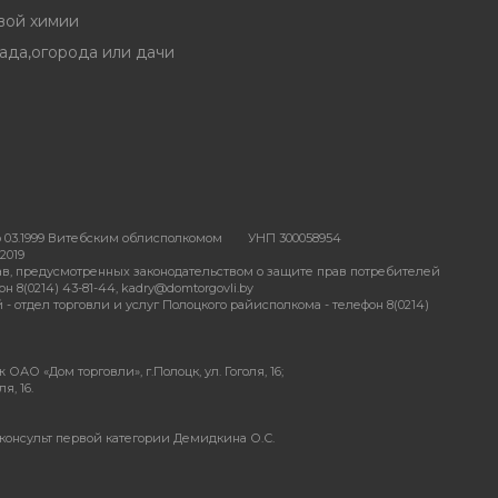
вой химии
ада,огорода или дачи
 03.1999 Витебским облисполкомом
УНП 300058954
2019
в, предусмотренных законодательством о защите прав потребителей
 8(0214) 43-81-44, kadry@domtorgovli.by
отдел торговли и услуг Полоцкого райисполкома - телефон 8(0214)
АО «Дом торговли», г.Полоцк, ул. Гоголя, 16;
я, 16.
консульт первой категории Демидкина О.С.