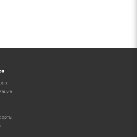
ка
ара
вание
ферты
а