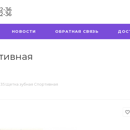
32-36
32-36
НОВОСТИ
ОБРАТНАЯ СВЯЗЬ
ДОС
тивная
35 Щетка зубная Спортивная
favorite_borde