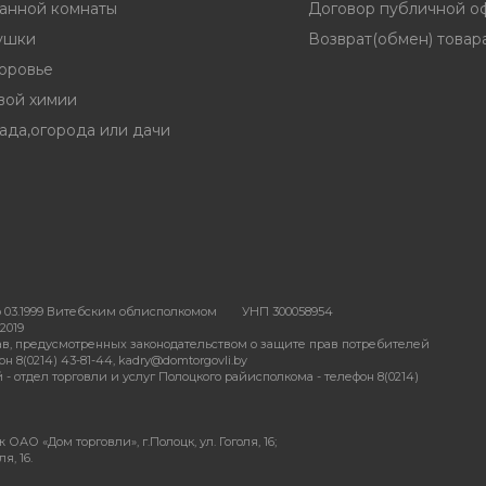
ванной комнаты
Договор публичной о
ушки
Возврат(обмен) товар
доровье
вой химии
ада,огорода или дачи
 03.1999 Витебским облисполкомом
УНП 300058954
2019
в, предусмотренных законодательством о защите прав потребителей
 8(0214) 43-81-44, kadry@domtorgovli.by
отдел торговли и услуг Полоцкого райисполкома - телефон 8(0214)
АО «Дом торговли», г.Полоцк, ул. Гоголя, 16;
я, 16.