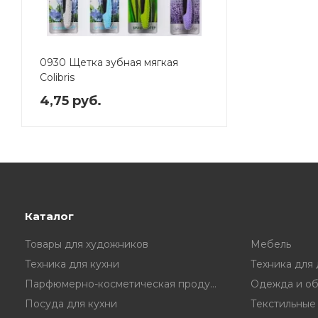
0930 Щетка зубная мягкая
Colibris
4,75 руб.
Каталог
Товары для художников
Мебель
Техника для кухни
Техника для
Парфюмерно-косметическая продукция
Одежда и об
Посуда для кухни
Текстильные