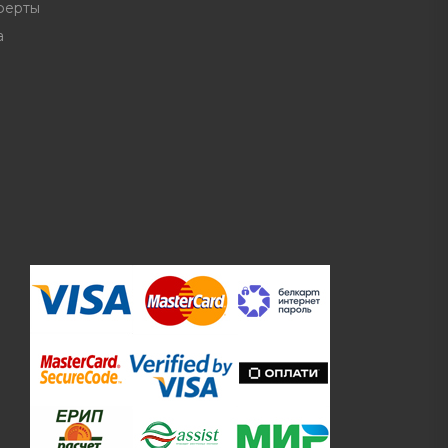
ферты
а