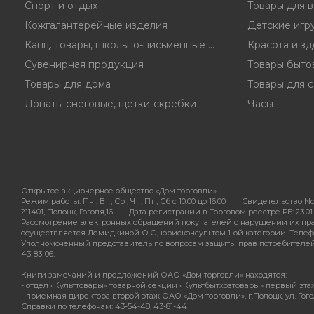
Спорт и отдых
Товары для 
Кожгалантерейные изделия
Детские игр
Канц. товары, школьно-письменные принадл.
Красота и з
Сувенирная продукция
Товары быто
Товары для дома
Товары для с
Лопаты снеговые, щетки-скребки
Часы
Открытое акционерное общество «Дом торговли»
Режим работы:
Пн , Вт , Ср , Чт , Пт , Сб c 10:00 до 16:00
Свидетельство No
211401, Полоцк, Гоголя,16
Дата регистрации в Торговом реестре РБ: 23.01.
Рассмотрение электронных обращений покупателей о нарушении их пра
осуществляется Демидкиной О.С., юрисконсультом 1-ой категории. Телефон
Уполномоченный представитель по вопросам защиты прав потребителей - 
43-83-06.
Книги замечаний и предложений ОАО «Дом торговли» находятся:
- отдел «Культтовары» товарной секции «Культбытхозтовары» первый этаж О
- приемная директора второй этаж ОАО «Дом торговли», г.Полоцк, ул. Гогол
Справки по телефонам: 43-54-48, 43-81-44