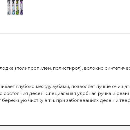
олодка (полипропилен, полистирол), волокно синтетичес
никает глубоко между зубами, позволяет лучше очищат
ию состояния десен. Специальная удобная ручка и рез
 бережную чистку в т.ч. при заболеваниях десен и тве