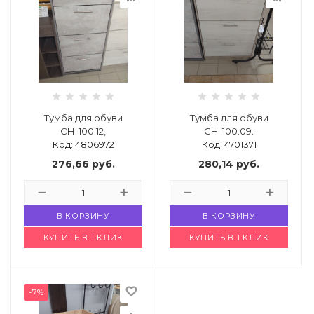
Тумба для обуви
Тумба для обуви
СН-100.12,
СН-100.09.
Код: 4806972
Код: 4701371
276,66
руб.
280,14
руб.
В КОРЗИНУ
В КОРЗИНУ
КУПИТЬ В 1 КЛИК
КУПИТЬ В 1 КЛИК
favorite_border
-7%