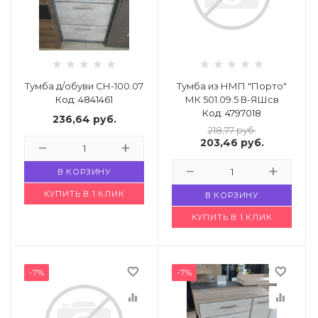
 щетки-
Тумба д/обуви СН-100.07
Тумба из НМП "Порто"
Код: 4841461
МК 501.09.5 В-ЯШсв
Код: 4797018
236,64
руб.
218,77
руб.
203,46
руб.
В КОРЗИНУ
КУПИТЬ В 1 КЛИК
В КОРЗИНУ
КУПИТЬ В 1 КЛИК
favorite_border
favorite_border
-7%
-7%
equalizer
equalizer