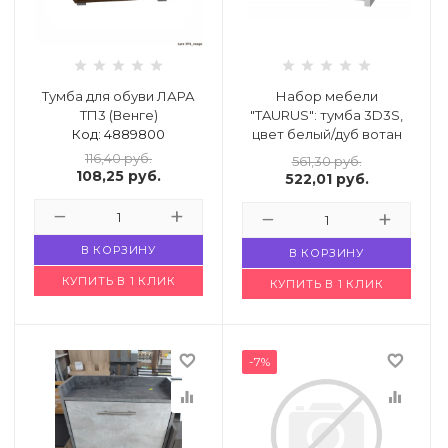
й комнаты
е изделия
Тумба для обуви ЛАРА
Набор мебели
ТП3 (Венге)
"TAURUS": тумба 3D3S,
Код: 4889800
цвет белый/дуб вотан
Код: 4882471
льно-
116,40
руб.
561,30
руб.
108,25
руб.
522,01
руб.
дл.
ье
В КОРЗИНУ
В КОРЗИНУ
кция
КУПИТЬ В 1 КЛИК
КУПИТЬ В 1 КЛИК
имии
favorite_border
favorite_border
-7%
города или
equalizer
equalizer