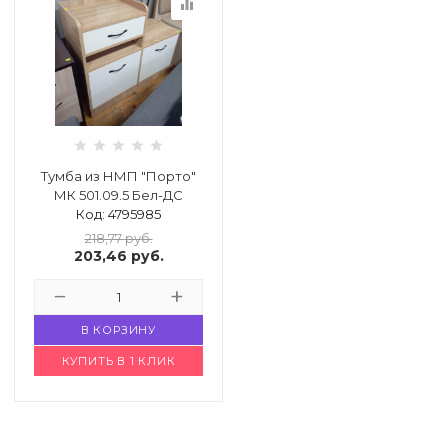
equalizer
Тумба из НМП "Порто"
МК 501.09.5 Бел-ДС
Код: 4795985
218,77
руб.
203,46
руб.
В КОРЗИНУ
КУПИТЬ В 1 КЛИК