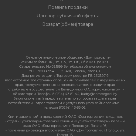
Правила продажи
Договор публичной оферты
Возврат(обмен) товара
Открытое акционерное общество «Дом торговли»
Режим работы:
Пн , Вт , Ср , Чт , Пт , Сб c 10:00 до 16:00
Свидетельство No 03.1999 Витебским облисполкомом
УНП 300058954
211401, Полоцк, Гоголя,16
Дата регистрации в Торговом реестре РБ: 23.01.2019
Рассмотрение электронных обращений покупателей о нарушении их
прав, предусмотренных законодательством о защите прав
потребителей осуществляется Демидкиной О.С., юрисконсультом 1-
ой категории. Телефон 8(0214) 43-81-44, kadry@domtorgovli.by
Уполномоченный представитель по вопросам защиты прав
потребителей - отдел торговли и услуг Полоцкого райисполкома -
телефон 8(0214) 43-83-06.
Книги замечаний и предложений ОАО «Дом торговли» находятся:
- отдел «Культтовары» товарной секции «Культбытхозтовары» первый
этаж ОАО «Дом торговли», г.Полоцк, ул. Гоголя, 16;
- приемная директора второй этаж ОАО «Дом торговли», г.Полоцк, ул.
Гоголя, 16.