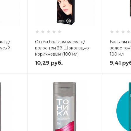
ка д/
Оттен.бальзам-маска д/
Бальзам о
русый
волос тон 28 Шоколадно-
волос тон
коричневый (100 мл)
100 мл
Код: 1128605
Код: 3695
10,29
руб.
9,41
ру