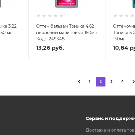
ика 3.22
Оттен.бальзам Тоника 4.62
Оттеночн
150 мл
неоновый малиновый 150мл
Тоника 5.
Код: 1249348
150мл
Код: 5737
13,26
руб.
10,84
р
1
2
3
4
Сервис и поддерж
Доставка и оплата тов