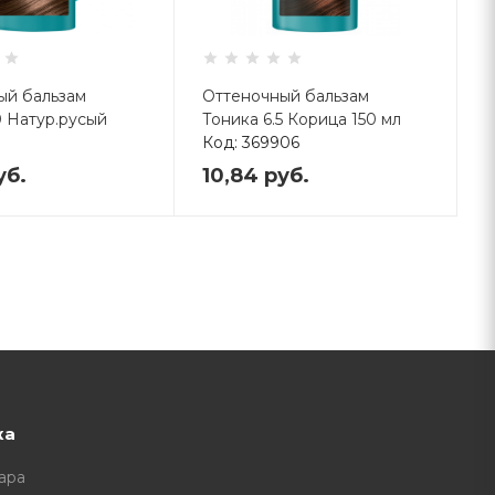
ый бальзам
Оттеночный бальзам
0 Натур.русый
Тоника 6.5 Корица 150 мл
Код: 369906
73
уб.
10,84
руб.
ка
ара