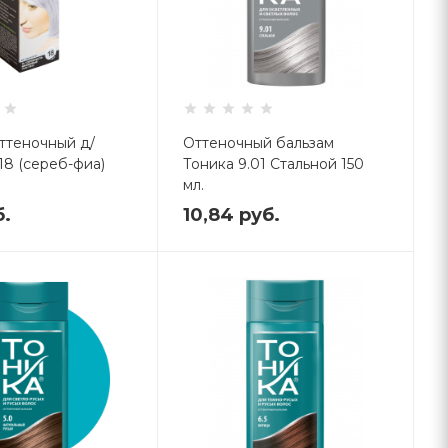
ттеночный д/
Оттеночный бальзам
18 (сереб-фиа)
Тоника 9.01 Стальной 150
мл.
02
Код: 1249352
б.
10,84
руб.