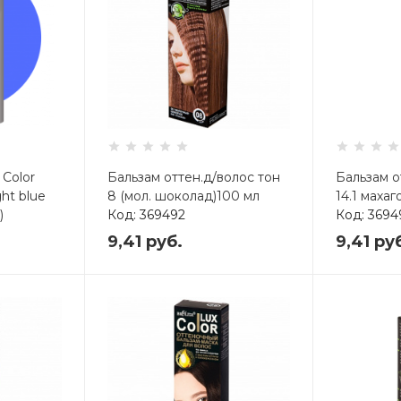
 Color
Бальзам оттен.д/волос тон
Бальзам о
ght blue
8 (мол. шоколад)100 мл
14.1 махаг
)
Код: 369492
Код: 369
9,41
руб.
9,41
ру