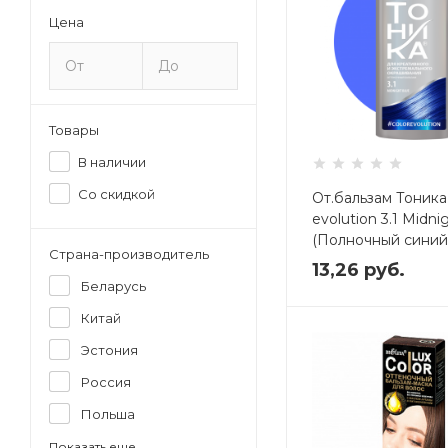
Цена
Товары
В наличии
Со скидкой
От.бальзам Тоника
evolution 3.1 Midni
(Полночный синий
Страна-производитель
Код: 850936
13,26
руб.
Беларусь
Китай
Эстония
Россия
Польша
Показать еще