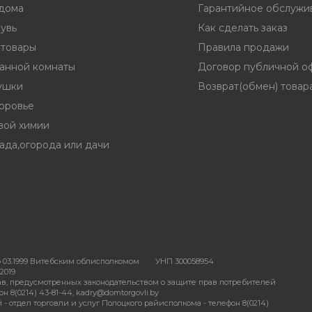
 дома
Гарантийное обслужи
увь
Как сделать заказ
 товары
Правила продажи
ванной комнаты
Договор публичной о
ушки
Возврат(обмен) товар
доровье
вой химии
ада,огорода или дачи
 03.1999 Витебским облисполкомом
УНП 300058954
2019
в, предусмотренных законодательством о защите прав потребителей
 8(0214) 43-81-44, kadry@domtorgovli.by
отдел торговли и услуг Полоцкого райисполкома - телефон 8(0214)