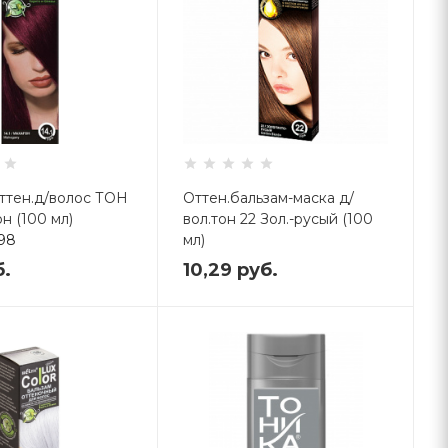
ттен.д/волос ТОН
Оттен.бальзам-маска д/
он (100 мл)
вол.тон 22 Зол.-русый (100
498
мл)
Код: 655573
б.
10,29
руб.