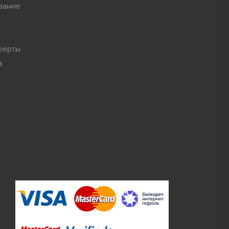
вание
ферты
а