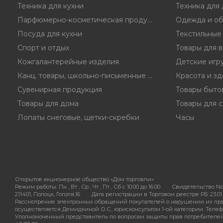
Техника для кухни
Техника для
Парфюмерно-косметическая продукция
Одежда и об
Посуда для кухни
Текстильные
Спорт и отдых
Товары для 
Кожгалантерейные изделия
Детские игр
Канц. товары, школьно-письменные принадл.
Красота и з
Сувенирная продукция
Товары быто
Товары для дома
Товары для с
Лопаты снеговые, щетки-скребки
Часы
Открытое акционерное общество «Дом торговли»
Режим работы:
Пн , Вт , Ср , Чт , Пт , Сб c 10:00 до 16:00
Свидетельство No
211401, Полоцк, Гоголя,16
Дата регистрации в Торговом реестре РБ: 23.01.
Рассмотрение электронных обращений покупателей о нарушении их пра
осуществляется Демидкиной О.С., юрисконсультом 1-ой категории. Телефон
Уполномоченный представитель по вопросам защиты прав потребителей - 