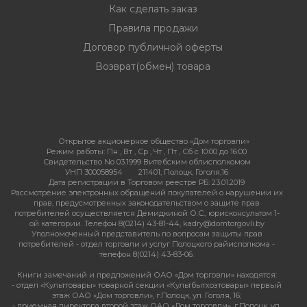
Как сделать заказ
Правила продажи
Договор публичной оферты
Возврат(обмен) товара
Открытое акционерное общество «Дом торговли»
Режим работы:
Пн , Вт , Ср , Чт , Пт , Сб c 10:00 до 16:00
Свидетельство No 03.1999 Витебским облисполкомом
УНП 300058954
211401, Полоцк, Гоголя,16
Дата регистрации в Торговом реестре РБ: 23.01.2019
Рассмотрение электронных обращений покупателей о нарушении их
прав, предусмотренных законодательством о защите прав
потребителей осуществляется Демидкиной О.С., юрисконсультом 1-
ой категории. Телефон 8(0214) 43-81-44, kadry@domtorgovli.by
Уполномоченный представитель по вопросам защиты прав
потребителей - отдел торговли и услуг Полоцкого райисполкома -
телефон 8(0214) 43-83-06.
Книги замечаний и предложений ОАО «Дом торговли» находятся:
- отдел «Культтовары» товарной секции «Культбытхозтовары» первый
этаж ОАО «Дом торговли», г.Полоцк, ул. Гоголя, 16;
- приемная директора второй этаж ОАО «Дом торговли», г.Полоцк, ул.