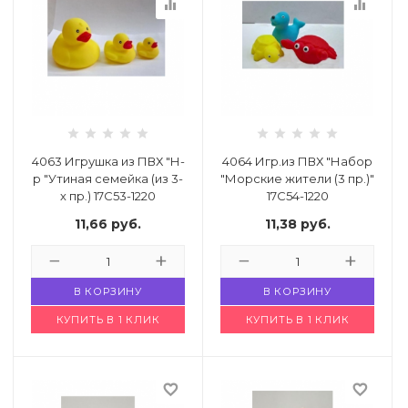
equalizer
equalizer
4063 Игрушка из ПВХ "Н-
4064 Игр.из ПВХ "Набор
р "Утиная семейка (из 3-
"Морские жители (3 пр.)"
х пр.) 17С53-1220
17С54-1220
Код: 927557
Код: 1165902
11,66
руб.
11,38
руб.
В КОРЗИНУ
В КОРЗИНУ
КУПИТЬ В 1 КЛИК
КУПИТЬ В 1 КЛИК
favorite_border
favorite_border