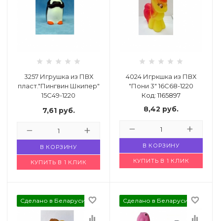
й комнаты
е изделия
3257 Игрушка из ПВХ
4024 Игркшка из ПВХ
льно-
пласт."Пингвин Шкипер"
"Пони 3" 16С68-1220
дл.
15С49-1220
Код: 1165897
Код: 4620506
8,42
руб.
ье
7,61
руб.
кция
В КОРЗИНУ
В КОРЗИНУ
имии
КУПИТЬ В 1 КЛИК
КУПИТЬ В 1 КЛИК
города или
favorite_border
favorite_border
Сделано в Беларуси
Сделано в Беларуси
equalizer
equalizer