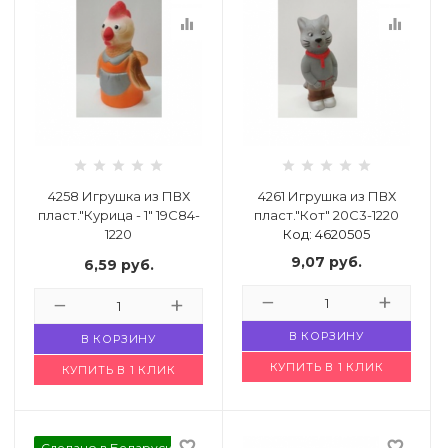
equalizer
equalizer
4258 Игрушка из ПВХ
4261 Игрушка из ПВХ
пласт."Курица - 1" 19С84-
пласт."Кот" 20С3-1220
1220
Код: 4620505
Код: 4620504
9,07
руб.
6,59
руб.
В КОРЗИНУ
В КОРЗИНУ
КУПИТЬ В 1 КЛИК
КУПИТЬ В 1 КЛИК
favorite_border
favorite_border
Сделано в Беларуси