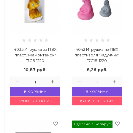
 щетки-
4035 Игрушка из ПВХ
4042 Игрушка из ПВХ
пласт."Мамонтенок"
пластизоля "Ждунчик"
17С6-1220
17С18-1220
Код: 4620507
Код: 888218
10,87
руб.
8,26
руб.
В КОРЗИНУ
В КОРЗИНУ
КУПИТЬ В 1 КЛИК
КУПИТЬ В 1 КЛИК
favorite_border
favorite_border
Сделано в Беларуси