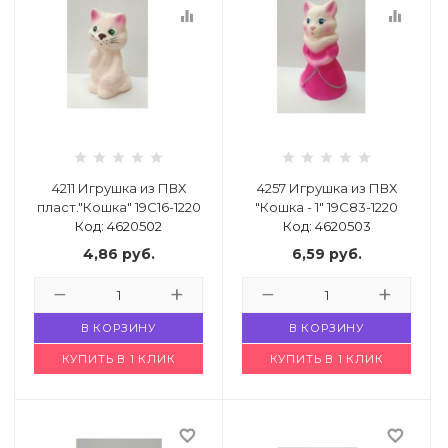
equalizer
equalizer
4211 Игрушка из ПВХ
4257 Игрушка из ПВХ
пласт."Кошка" 19С16-1220
"Кошка - 1" 19С83-1220
Код: 4620502
Код: 4620503
4,86
руб.
6,59
руб.
В КОРЗИНУ
В КОРЗИНУ
КУПИТЬ В 1 КЛИК
КУПИТЬ В 1 КЛИК
favorite_border
favorite_border