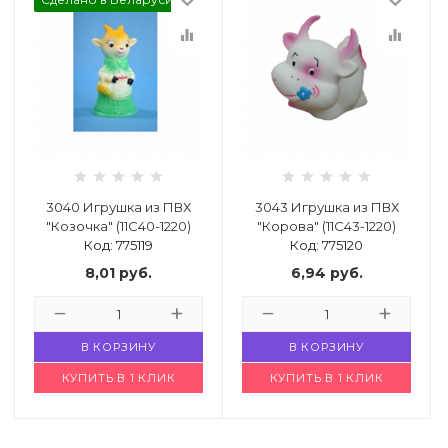
equalizer
equalizer
3040 Игрушка из ПВХ
3043 Игрушка из ПВХ
"Козочка" (11С40-1220)
"Корова" (11С43-1220)
Код: 775119
Код: 775120
8,01
руб.
6,94
руб.
В КОРЗИНУ
В КОРЗИНУ
КУПИТЬ В 1 КЛИК
КУПИТЬ В 1 КЛИК