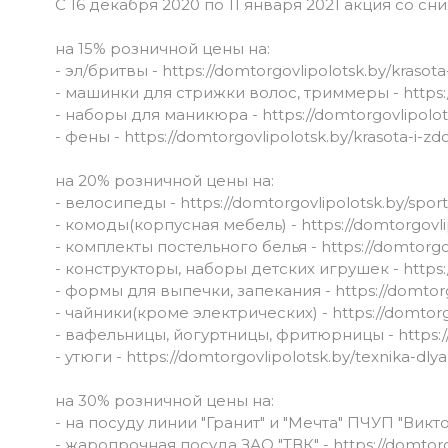
С 16 декабря 2020 по 11 января 2021 акция со 
на 15% розничной цены на:
- эл/бритвы -
https://domtorgovlipolotsk.by/krasota
- машинки для стрижки волос, триммеры -
https
- наборы для маникюра -
https://domtorgovlipolot
- фены -
https://domtorgovlipolotsk.by/krasota-i-zd
на 20% розничной цены на:
- велосипеды -
https://domtorgovlipolotsk.by/sport
- комоды(корпусная мебель) -
https://domtorgovl
- комплекты постельного белья -
https://domtorgo
- конструкторы, наборы детских игрушек -
https:
- формы для выпечки, запекания -
https://domtor
- чайники(кроме электрических) -
https://domtor
- вафельницы, йогуртницы, фритюрницы -
https:
- утюги -
https://domtorgovlipolotsk.by/texnika-dly
на 30% розничной цены на:
- на посуду линии "Гранит" и "Мечта" ПЧУП "Викт
- жаропрочная посуда ЗАО "ТВК" -
https://domtor