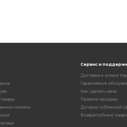
Сервис и поддерж
Доставка и оплата тов
 дома
Гарантийное обслужи
увь
Как сделать заказ
 товары
Правила продажи
ванной комнаты
Договор публичной о
ушки
Возврат(обмен) товар
доровье