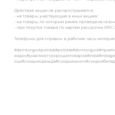
Действие акции не распространяется
- на товары, участвующие в иных акциях;
- на товары, по которым ранее проведена сезон
- при покупке товара по картам рассрочки ИКС Кар
Телефоны для справок: в рабочие часы интернет-м
#domtorgovlipolotsk
#polotsk
#domtorgovli
#прият
кидок
#унасмногохорошихтоваров
#insta
#instag
оцк
#скидкиодежда
#скидкиминск
#скидкибелар