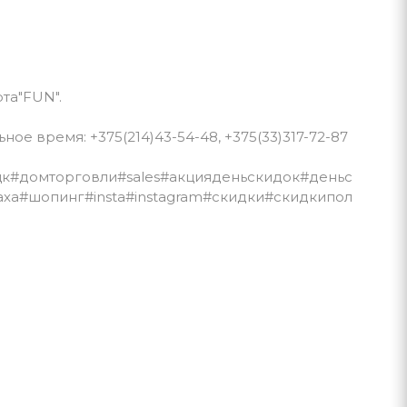
рта"FUN".
ное время: +375(214)43-54-48, +375(33)317-72-87
цк
#домторговли
#sales
#акцияденьскидок
#деньс
аха
#шопинг
#insta
#instagram
#скидки
#скидкипол