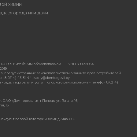
вой химии
ада,огорода или дачи
 03.1999 Витебским облисполкомом
УНП 300058954
2019
в, предусмотренных законодательством о защите прав потребителей
 8(0214) 43-81-44, kadry@domtorgovli.by
отдел торговли и услуг Полоцкого райисполкома - телефон 8(0214)
АО «Дом торговли», г.Полоцк, ул. Гоголя, 16;
я, 16.
консульт первой категории Демидкина О.С.