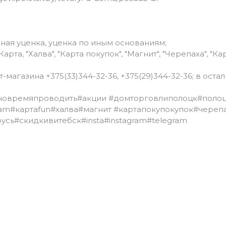
ная уценка, уценка по иным основаниям;
та, "Халва", "Карта покупок", "Магнит", "Черепаха", "Ка
агазина +375(33)344-32-36, +375(29)344-32-36; в осталь
новремяпроводить
#акции
#домторговлиполоцк
#поло
ram
#картаfun
#халва
#магнит
#картапокупокупок
#череп
усь
#скидкивитебск
#insta
#instagram
#telegram