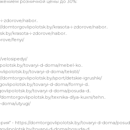
снижением розничной цены до 30%:
-i-zdorove/nabor..
://domtorgovlipolotsk.by/krasota-i-zdorove/nabor..
sk.by/krasota-i-zdorove/nabor..
orove/fenyi/
/velosipedyi/
ipolotsk.by/tovaryi-d-doma/mebel-ko..
vlipolotsk.by/tovaryi-d-doma/tekstil/
//domtorgovlipolotsk.by/sport/detskie-igrushki/
govlipolotsk.by/tovaryi-d-doma/formyi-d..
govlipolotsk.by/tovaryi-d-doma/posuda-d..
//domtorgovlipolotsk.by/texnika-dlya-kuxni/tehn..
a-doma/utyugi/
ория" -
https://domtorgovlipolotsk.by/tovaryi-d-doma/posud
govlipolotsk.by/tovaryi-d-doma/posuda-d..