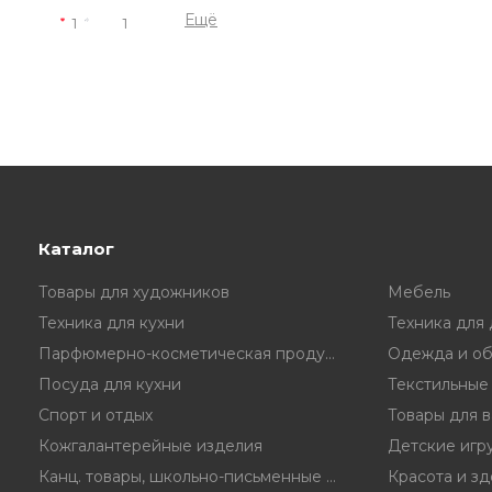
Ещё
1
1
Каталог
Товары для художников
Мебель
Техника для кухни
Техника для
Парфюмерно-косметическая продукция
Одежда и об
Посуда для кухни
Текстильные
Спорт и отдых
Товары для 
Кожгалантерейные изделия
Детские игр
Канц. товары, школьно-письменные принадл.
Красота и з