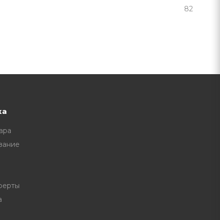
82
ка
ара
вание
ферты
а