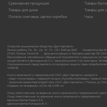
Сувенирная продукция
Товары быто
Товары для дома
Товары для с
Лопаты снеговые, щетки-скребки
Часы
Открытое акционерное общество «Дом торговли»
Режим работы:
Пн , Вт , Ср , Чт , Пт , Сб c 10:00 до 16:00
Свидетельство No
211401, Полоцк, Гоголя,16
Дата регистрации в Торговом реестре РБ: 23.01.
Рассмотрение электронных обращений покупателей о нарушении их пра
осуществляется Демидкиной О.С., юрисконсультом 1-ой категории. Телефон
Уполномоченный представитель по вопросам защиты прав потребителей - 
43-83-06.
Книги замечаний и предложений ОАО «Дом торговли» находятся:
- отдел «Культтовары» товарной секции «Культбытхозтовары» первый этаж О
- приемная директора второй этаж ОАО «Дом торговли», г.Полоцк, ул. Гогол
Справки по телефонам: 43-54-48, 43-81-44
Лицо, ответственное за ведение книги замечаний и предложений: юрис
Лица, ответственные за хранение книги замечаний и предложений:
администратор Карась Е.А.
администратор Колодько В. А.