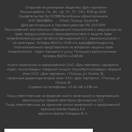
Открытое акционерное общество «Дом торговли»
Режим работы:
Пн , Вт , Ср , Чт , Пт , Сб c 10:00 до 16:00
Свидетельство No 03.1999 Витебским облисполкомом
УНП 300058954
211401, Полоцк, Гоголя,16
Дата регистрации в Торговом реестре РБ: 23.01.2019
Рассмотрение электронных обращений покупателей о нарушении их
прав, предусмотренных законодательством о защите прав
потребителей осуществляется Демидкиной О.С., юрисконсультом 1-
ой категории. Телефон 8(0214) 43-81-44, kadry@domtorgovli.by
Уполномоченный представитель по вопросам защиты прав
потребителей - отдел торговли и услуг Полоцкого райисполкома -
телефон 8(0214) 43-83-06.
Книги замечаний и предложений ОАО «Дом торговли» находятся:
- отдел «Культтовары» товарной секции «Культбытхозтовары» первый
этаж ОАО «Дом торговли», г.Полоцк, ул. Гоголя, 16;
- приемная директора второй этаж ОАО «Дом торговли», г.Полоцк, ул.
Гоголя, 16.
Справки по телефонам: 43-54-48, 43-81-44
Лицо, ответственное за ведение книги замечаний и предложений:
юрисконсульт первой категории Демидкина О.С.
Лица, ответственные за хранение книги замечаний и предложений:
администратор Карась Е.А.
администратор Колодько В. А.