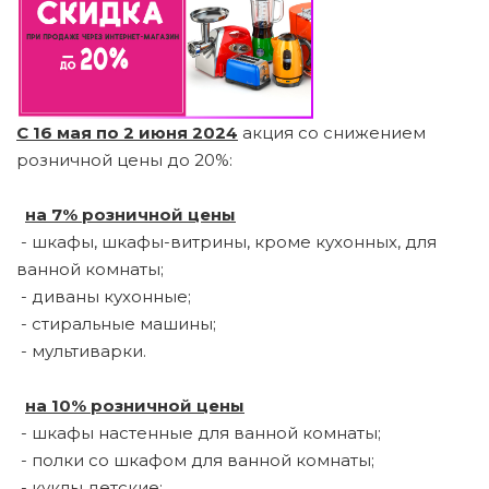
й комнаты
е изделия
С 16 мая по 2 июня 2024
акция со снижением
розничной цены до 20%:
льно-
дл.
на 7% розничной цены
- шкафы, шкафы-витрины, кроме кухонных, для
ье
ванной комнаты;
кция
- диваны кухонные;
- стиральные машины;
имии
- мультиварки.
на 10% розничной цены
города или
- шкафы настенные для ванной комнаты;
- полки со шкафом для ванной комнаты;
- куклы детские;