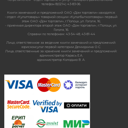
телефон 8(0214) 43-83-06.
Книги замечаний и предложений ОАО «Дом торговли» находятся:
- отдел «Культтовары» товарной секции «Культбытхозтовары» первый
этаж ОАО «Дом торговли», г.Полоцк, ул. Гоголя, 16;
- приемная директора второй этаж ОАО «Дом торговли», г.Полоцк, ул.
Гоголя, 16.
Справки по телефонам: 43-54-48, 43-81-44
Лицо, ответственное за ведение книги замечаний и предложений:
юрисконсульт первой категории Демидкина О.С.
Лица, ответственные за хранение книги замечаний и предложений:
администратор Карась Е.А.
администратор Колодько В. А.