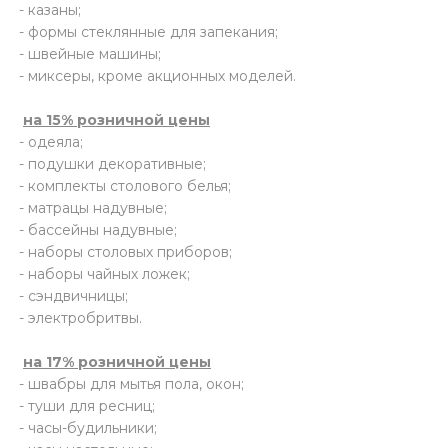
- казаны;
 щетки-
- формы стеклянные для запекания;
- швейные машины;
- миксеры, кроме акционных моделей.
на 15% розничной цены
- одеяла;
- подушки декоративные;
- комплекты столового белья;
- матрацы надувные;
- бассейны надувные;
- наборы столовых приборов;
- наборы чайных ложек;
- сэндвичницы;
- электробритвы.
на 17% розничной цены
- швабры для мытья пола, окон;
- туши для ресниц;
- часы-будильники;