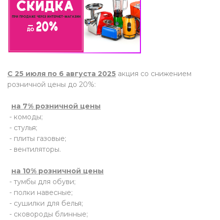
й комнаты
е изделия
С 25 июля по 6 августа 2025
акция со снижением
льно-
розничной цены до 20%:
дл.
на 7% розничной цены
ье
- комоды;
- стулья;
кция
- плиты газовые;
- вентиляторы.
имии
на 10% розничной цены
- тумбы для обуви;
- полки навесные;
города или
- сушилки для белья;
- сковороды блинные;