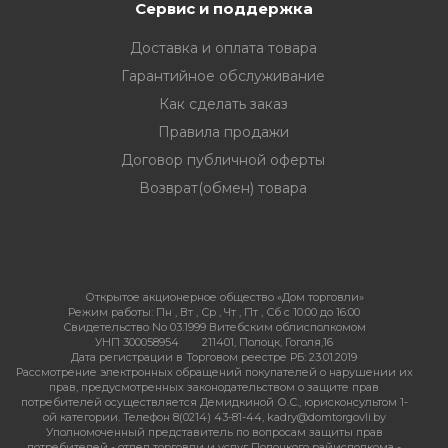
Сервис и поддержка
Доставка и оплата товара
Гарантийное обслуживание
Как сделать заказ
Правила продажи
Договор публичной оферты
Возврат(обмен) товара
Открытое акционерное общество «Дом торговли»
Режим работы:
Пн , Вт , Ср , Чт , Пт , Сб c 10:00 до 16:00
Свидетельство No 03.1999 Витебским облисполкомом
УНП 300058954
211401, Полоцк, Гоголя,16
Дата регистрации в Торговом реестре РБ: 23.01.2019
Рассмотрение электронных обращений покупателей о нарушении их
прав, предусмотренных законодательством о защите прав
потребителей осуществляется Демидкиной О.С., юрисконсультом 1-
ой категории. Телефон 8(0214) 43-81-44, kadry@domtorgovli.by
Уполномоченный представитель по вопросам защиты прав
потребителей - отдел торговли и услуг Полоцкого райисполкома -