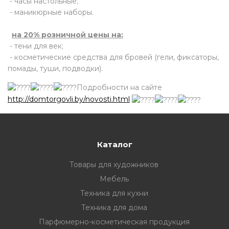
- часы настольные;
- маникюрные наборы.
на 20% розничной цены на:
- тени для век;
- косметические средства для бровей (гели, фиксаторы,
помады, туши, подводки).
Подробности на сайте
http://domtorgovli.by/novosti.html
Каталог
Товары для художников
Мебель
Техника для кухни
Техника для дома
Парфюмерно-косметическая продукция